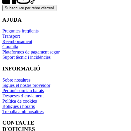
Subscriu-te per rebre ofertes!
AJUDA
Preguntes freqüents
Transport
Reemborsament
Garantia
Plataformes de pagament segur
Suport tècnic i incidències
INFORMACIÓ
Sobre nosaltres
Sigues el nostre proveïdor
Per què som tan barats
Despeses d’enviament
Política de cookies
Botigues i horaris
Treballa amb nosaltres
CONTACTE
D'OFICINES