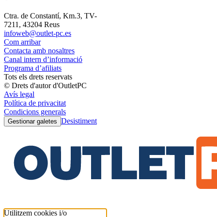
Ctra. de Constantí, Km.3, TV-
7211, 43204 Reus
infoweb@outlet-pc.es
Com arribar
Contacta amb nosaltres
Canal intern d’informació
Programa d’afiliats
Tots els drets reservats
© Drets d'autor d'OutletPC
Avís legal
Política de privacitat
Condicions generals
Desistiment
Gestionar galetes
Utilitzem cookies i/o