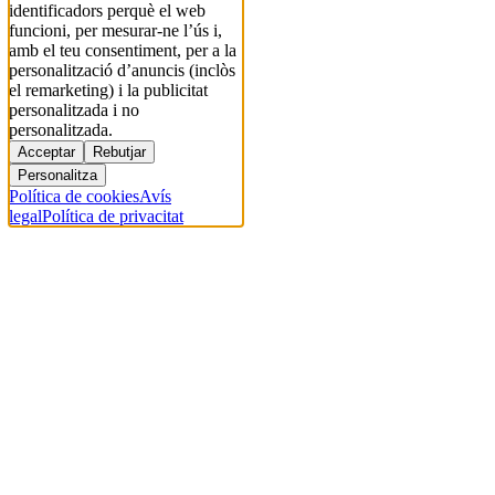
identificadors perquè el web
funcioni, per mesurar-ne l’ús i,
amb el teu consentiment, per a la
personalització d’anuncis (inclòs
el remarketing) i la publicitat
personalitzada i no
personalitzada.
Acceptar
Rebutjar
Personalitza
Política de cookies
Avís
legal
Política de privacitat