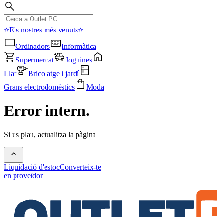
⭐Els nostres més venuts⭐
Ordinadors
Informàtica
Supermercat
Joguines
Llar
Bricolatge i jardí
Grans electrodomèstics
Moda
Error intern.
Si us plau, actualitza la pàgina
Liquidació d'estoc
Converteix-te
en proveïdor