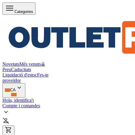
Categories
Novetats
Més venuts
⇊
Preu
Caducitats
Liquidació d'estoc
Fes-te
proveïdor
CA
Hola, identifica't
Compte i comandes