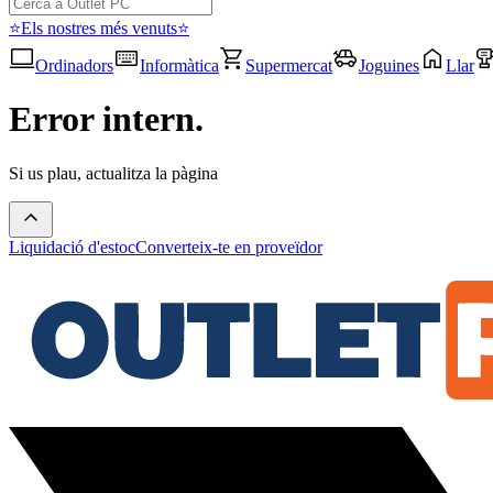
⭐Els nostres més venuts⭐
Ordinadors
Informàtica
Supermercat
Joguines
Llar
Error intern.
Si us plau, actualitza la pàgina
Liquidació d'estoc
Converteix-te en proveïdor