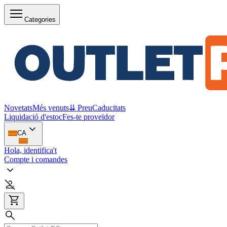
Categories
Novetats
Més venuts
⇊ Preu
Caducitats
Liquidació d'estoc
Fes-te proveïdor
CA
Hola, identifica't
Compte i comandes