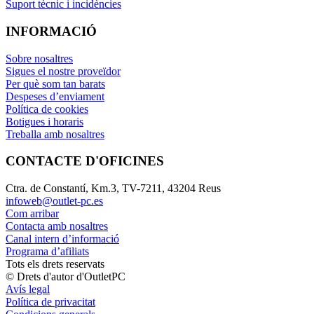
Suport tècnic i incidències
INFORMACIÓ
Sobre nosaltres
Sigues el nostre proveïdor
Per què som tan barats
Despeses d’enviament
Política de cookies
Botigues i horaris
Treballa amb nosaltres
CONTACTE D'OFICINES
Ctra. de Constantí, Km.3, TV-7211, 43204 Reus
infoweb@outlet-pc.es
Com arribar
Contacta amb nosaltres
Canal intern d’informació
Programa d’afiliats
Tots els drets reservats
© Drets d'autor d'OutletPC
Avís legal
Política de privacitat