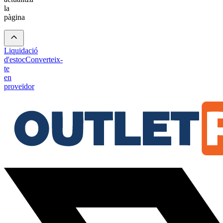
la
pàgina
Liquidació
d'estoc
Converteix-
te
en
proveïdor