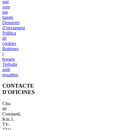
què
som
tan
barats
Despeses
d’enviament
Política
de
cookies
Botigues
i
horaris
Treballa
amb
nosaltres
CONTACTE
D'OFICINES
Ctra.
de
Constantí,
Km.3,
TV-
7211,