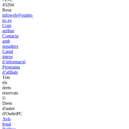
43204
Reus
infoweb@outlet-
pc.es
Com
arribar
Contacta
amb
nosaltres
Canal
intern
d’informació
Programa
d’afiliats
Tots
els
drets
reservats
©
Drets
d'autor
d'OutletPC
Avís
legal