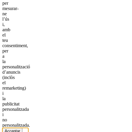
per
mesurar-
ne
l’ús
i,
amb
el
teu
consentiment,
per
a
la
personalització
d’anuncis
(inclòs
el
remarketing)
i
la
publicitat
personalitzada
i
no
personalitzada.
Acceptar