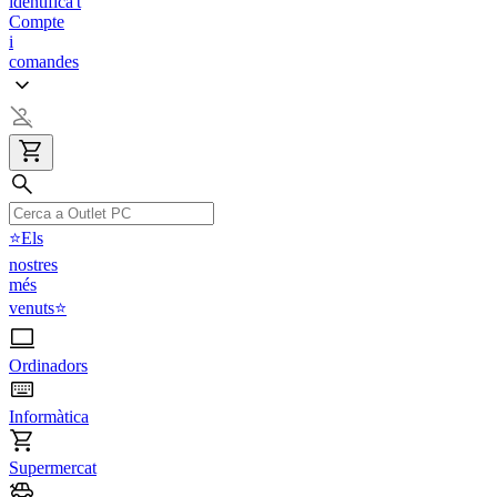
identifica't
Compte
i
comandes
⭐Els
nostres
més
venuts⭐
Ordinadors
Informàtica
Supermercat