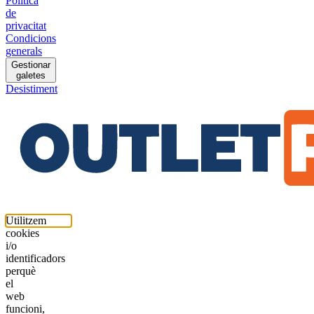
Política
de
privacitat
Condicions
generals
Gestionar
galetes
Desistiment
Utilitzem
cookies
i/o
identificadors
perquè
el
web
funcioni,