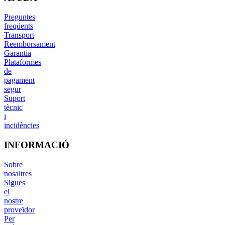
Preguntes
freqüents
Transport
Reemborsament
Garantia
Plataformes
de
pagament
segur
Suport
tècnic
i
incidències
INFORMACIÓ
Sobre
nosaltres
Sigues
el
nostre
proveïdor
Per