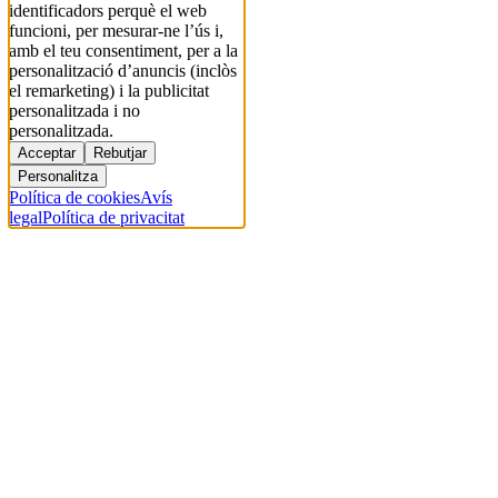
identificadors perquè el web
funcioni, per mesurar-ne l’ús i,
amb el teu consentiment, per a la
personalització d’anuncis (inclòs
el remarketing) i la publicitat
personalitzada i no
personalitzada.
Acceptar
Rebutjar
Personalitza
Política de cookies
Avís
legal
Política de privacitat