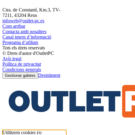
Ctra. de Constantí, Km.3, TV-
7211, 43204 Reus
infoweb@outlet-pc.es
Com arribar
Contacta amb nosaltres
Canal intern d’informació
Programa d’afiliats
Tots els drets reservats
© Drets d'autor d'OutletPC
Avís legal
Política de privacitat
Condicions generals
Desistiment
Gestionar galetes
Utilitzem cookies i/o