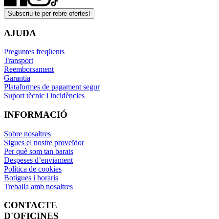
Subscriu-te per rebre ofertes!
AJUDA
Preguntes freqüents
Transport
Reemborsament
Garantia
Plataformes de pagament segur
Suport tècnic i incidències
INFORMACIÓ
Sobre nosaltres
Sigues el nostre proveïdor
Per què som tan barats
Despeses d’enviament
Política de cookies
Botigues i horaris
Treballa amb nosaltres
CONTACTE
D'OFICINES