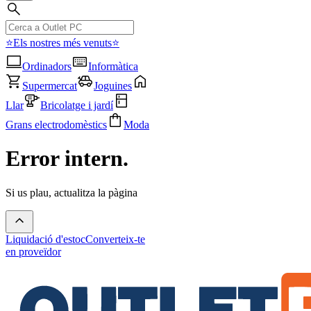
⭐Els nostres més venuts⭐
Ordinadors
Informàtica
Supermercat
Joguines
Llar
Bricolatge i jardí
Grans electrodomèstics
Moda
Error intern.
Si us plau, actualitza la pàgina
Liquidació d'estoc
Converteix-te
en proveïdor