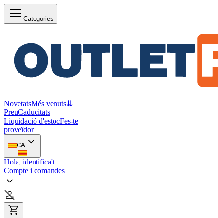
Categories
Novetats
Més venuts
⇊
Preu
Caducitats
Liquidació d'estoc
Fes-te
proveïdor
CA
Hola, identifica't
Compte i comandes