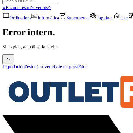
⭐Els nostres més venuts⭐
Ordinadors
Informàtica
Supermercat
Joguines
Llar
Error intern.
Si us plau, actualitza la pàgina
Liquidació d'estoc
Converteix-te en proveïdor