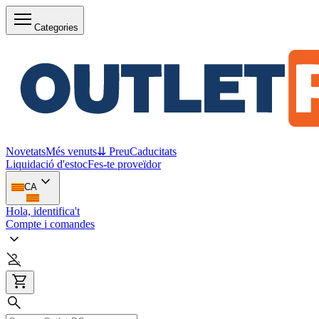
Categories
Novetats
Més venuts
⇊ Preu
Caducitats
Liquidació d'estoc
Fes-te proveïdor
CA
Hola, identifica't
Compte i comandes