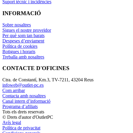
Suport tècnic i incidències
INFORMACIÓ
Sobre nosaltres
Sigues el nostre proveïdor
Per què som tan barats
Despeses d’enviament
Política de cookies
Botigues i horaris
Treballa amb nosaltres
CONTACTE D'OFICINES
Ctra. de Constantí, Km.3, TV-7211, 43204 Reus
infoweb@outlet-pc.es
Com arribar
Contacta amb nosaltres
Canal intern d’informació
Programa d’afiliats
Tots els drets reservats
© Drets d'autor d'OutletPC
Avís legal
Política de privacitat