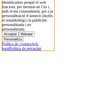
identificadors perquè el web
funcioni, per mesurar-ne l’ús i,
amb el teu consentiment, per a la
personalització d’anuncis (inclòs
el remarketing) i la publicitat
personalitzada i no
personalitzada.
Acceptar
Rebutjar
Personalitza
Política de cookies
Avís
legal
Política de privacitat