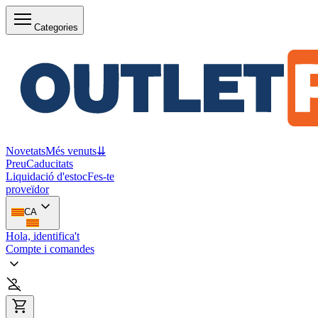
Categories
Novetats
Més venuts
⇊
Preu
Caducitats
Liquidació d'estoc
Fes-te
proveïdor
CA
Hola, identifica't
Compte i comandes