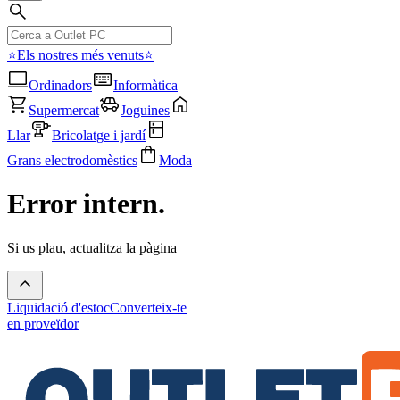
⭐Els nostres més venuts⭐
Ordinadors
Informàtica
Supermercat
Joguines
Llar
Bricolatge i jardí
Grans electrodomèstics
Moda
Error intern.
Si us plau, actualitza la pàgina
Liquidació d'estoc
Converteix-te
en proveïdor