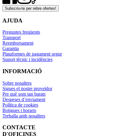
Subscriu-te per rebre ofertes!
AJUDA
Preguntes freqüents
Transport
Reemborsament
Garantia
Plataformes de pagament segur
Suport tècnic i incidències
INFORMACIÓ
Sobre nosaltres
Sigues el nostre proveïdor
Per què som tan barats
Despeses d’enviament
Política de cookies
Botigues i horaris
Treballa amb nosaltres
CONTACTE
D'OFICINES