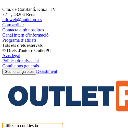
Ctra. de Constantí, Km.3, TV-
7211, 43204 Reus
infoweb@outlet-pc.es
Com arribar
Contacta amb nosaltres
Canal intern d’informació
Programa d’afiliats
Tots els drets reservats
© Drets d'autor d'OutletPC
Avís legal
Política de privacitat
Condicions generals
Desistiment
Gestionar galetes
Utilitzem cookies i/o