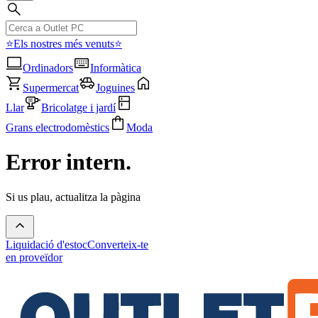
⭐Els nostres més venuts⭐
Ordinadors
Informàtica
Supermercat
Joguines
Llar
Bricolatge i jardí
Grans electrodomèstics
Moda
Error intern.
Si us plau, actualitza la pàgina
Liquidació d'estoc
Converteix-te
en proveïdor