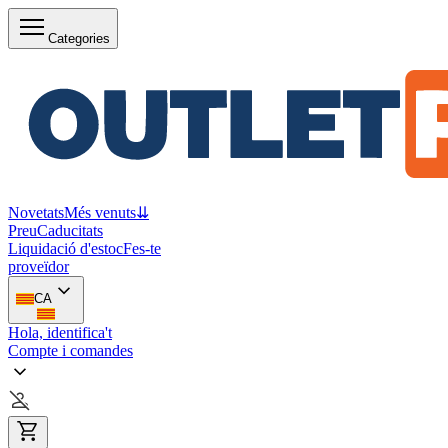
Categories
Novetats
Més venuts
⇊
Preu
Caducitats
Liquidació d'estoc
Fes-te
proveïdor
CA
Hola, identifica't
Compte i comandes