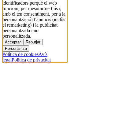
identificadors perquè el web
funcioni, per mesurar-ne l’ús i,
amb el teu consentiment, per a la
personalització d’anuncis (inclòs
el remarketing) i la publicitat
personalitzada i no
personalitzada.
Acceptar
Rebutjar
Personalitza
Política de cookies
Avís
legal
Política de privacitat