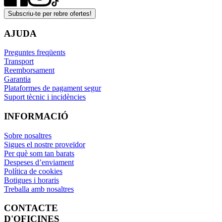
Subscriu-te per rebre ofertes!
AJUDA
Preguntes freqüents
Transport
Reemborsament
Garantia
Plataformes de pagament segur
Suport tècnic i incidències
INFORMACIÓ
Sobre nosaltres
Sigues el nostre proveïdor
Per què som tan barats
Despeses d’enviament
Política de cookies
Botigues i horaris
Treballa amb nosaltres
CONTACTE
D'OFICINES