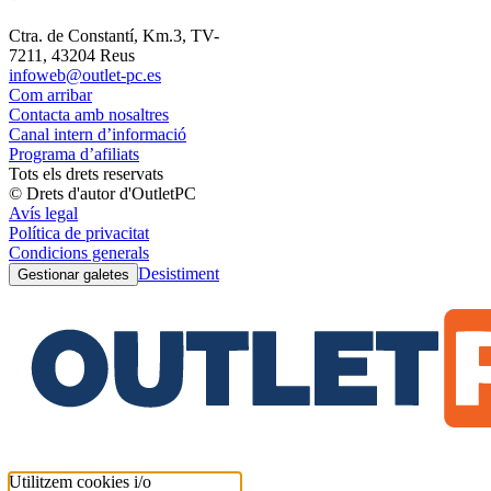
Ctra. de Constantí, Km.3, TV-
7211, 43204 Reus
infoweb@outlet-pc.es
Com arribar
Contacta amb nosaltres
Canal intern d’informació
Programa d’afiliats
Tots els drets reservats
© Drets d'autor d'OutletPC
Avís legal
Política de privacitat
Condicions generals
Desistiment
Gestionar galetes
Utilitzem cookies i/o