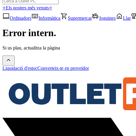
⭐Els nostres més venuts⭐
Ordinadors
Informàtica
Supermercat
Joguines
Llar
Error intern.
Si us plau, actualitza la pàgina
Liquidació d'estoc
Converteix-te en proveïdor