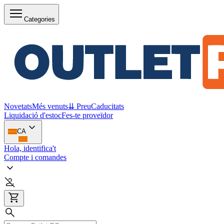
Categories
Novetats
Més venuts
⇊ Preu
Caducitats
Liquidació d'estoc
Fes-te proveïdor
CA
Hola, identifica't
Compte i comandes