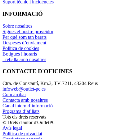
Suport tècnic i incidències
INFORMACIÓ
Sobre nosaltres
Sigues el nostre proveïdor
Per què som tan barats
Despeses d’enviament
Política de cookies
Botigues i horaris
Treballa amb nosaltres
CONTACTE D'OFICINES
Ctra. de Constantí, Km.3, TV-7211, 43204 Reus
infoweb@outlet-pc.es
Com arribar
Contacta amb nosaltres
Canal intern d’informació
Programa d’afiliats
Tots els drets reservats
© Drets d'autor d'OutletPC
Avís legal
Política de privacitat