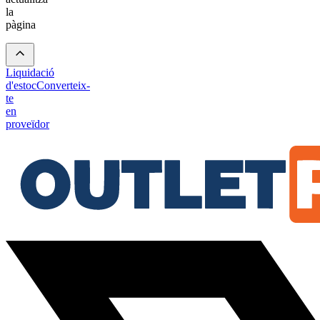
la
pàgina
Liquidació
d'estoc
Converteix-
te
en
proveïdor