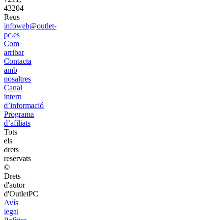
43204
Reus
infoweb@outlet-
pc.es
Com
arribar
Contacta
amb
nosaltres
Canal
intern
d’informació
Programa
d’afiliats
Tots
els
drets
reservats
©
Drets
d'autor
d'OutletPC
Avís
legal