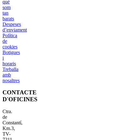
què
som
tan
barats
Despeses
d’enviament
Política
de
cookies
Botigues
i
horaris
Treballa
amb
nosaltres
CONTACTE
D'OFICINES
Ctra.
de
Constantí,
Km.3,
TV-
7211,