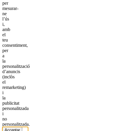
per
mesurar-
ne
l’ús
i,
amb
el
teu
consentiment,
per
a
la
personalització
d’anuncis
(inclòs
el
remarketing)
i
la
publicitat
personalitzada
i
no
personalitzada.
Acceptar