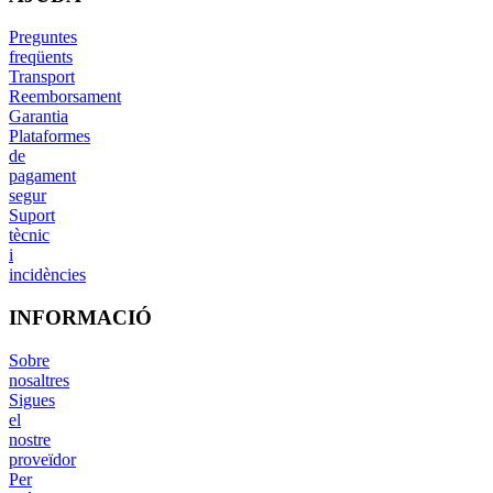
Preguntes
freqüents
Transport
Reemborsament
Garantia
Plataformes
de
pagament
segur
Suport
tècnic
i
incidències
INFORMACIÓ
Sobre
nosaltres
Sigues
el
nostre
proveïdor
Per