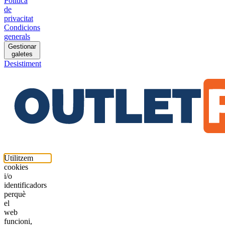
Política
de
privacitat
Condicions
generals
Gestionar
galetes
Desistiment
Utilitzem
cookies
i/o
identificadors
perquè
el
web
funcioni,