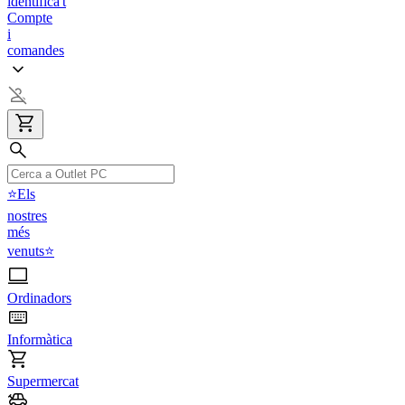
identifica't
Compte
i
comandes
⭐Els
nostres
més
venuts⭐
Ordinadors
Informàtica
Supermercat