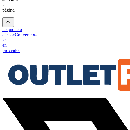
la
pàgina
Liquidació
d'estoc
Converteix-
te
en
proveïdor