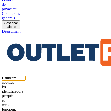
Política
de
privacitat
Condicions
generals
Gestionar
galetes
Desistiment
Utilitzem
cookies
i/o
identificadors
perquè
el
web
funcioni,