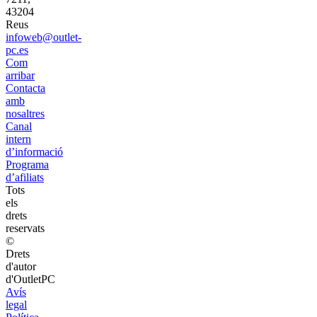
43204
Reus
infoweb@outlet-
pc.es
Com
arribar
Contacta
amb
nosaltres
Canal
intern
d’informació
Programa
d’afiliats
Tots
els
drets
reservats
©
Drets
d'autor
d'OutletPC
Avís
legal