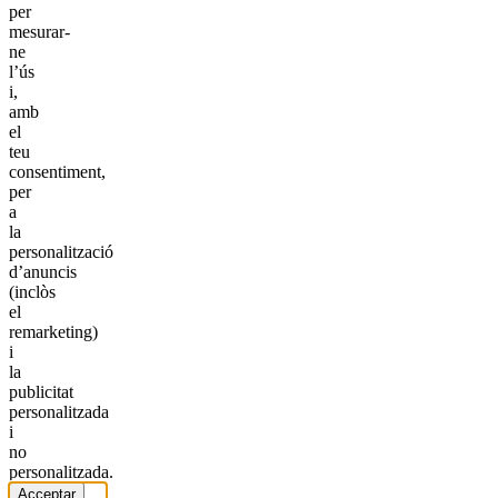
per
mesurar-
ne
l’ús
i,
amb
el
teu
consentiment,
per
a
la
personalització
d’anuncis
(inclòs
el
remarketing)
i
la
publicitat
personalitzada
i
no
personalitzada.
Acceptar