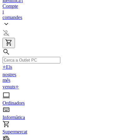
identifica't
Compte
i
comandes
⭐Els
nostres
més
venuts⭐
Ordinadors
Informàtica
Supermercat