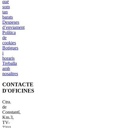
què
som
tan
barats
Despeses
d’enviament
Política
de
cookies
Botigues
i
horaris
Treballa
amb
nosaltres
CONTACTE
D'OFICINES
Ctra.
de
Constantí,
Km.3,
TV-
7211,