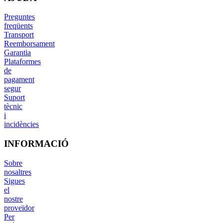
Preguntes
freqüents
Transport
Reemborsament
Garantia
Plataformes
de
pagament
segur
Suport
tècnic
i
incidències
INFORMACIÓ
Sobre
nosaltres
Sigues
el
nostre
proveïdor
Per