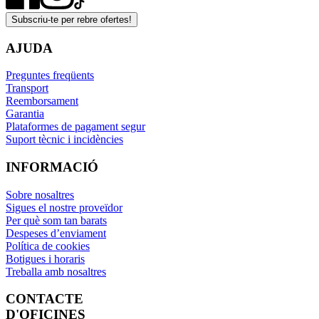
Subscriu-te per rebre ofertes!
AJUDA
Preguntes freqüents
Transport
Reemborsament
Garantia
Plataformes de pagament segur
Suport tècnic i incidències
INFORMACIÓ
Sobre nosaltres
Sigues el nostre proveïdor
Per què som tan barats
Despeses d’enviament
Política de cookies
Botigues i horaris
Treballa amb nosaltres
CONTACTE
D'OFICINES