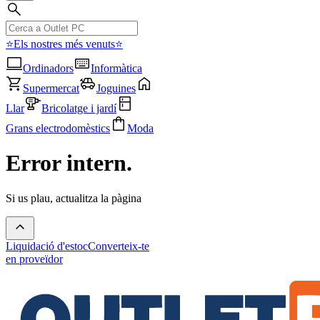
⭐Els nostres més venuts⭐
Ordinadors
Informàtica
Supermercat
Joguines
Llar
Bricolatge i jardí
Grans electrodomèstics
Moda
Error intern.
Si us plau, actualitza la pàgina
Liquidació d'estoc
Converteix-te
en proveïdor