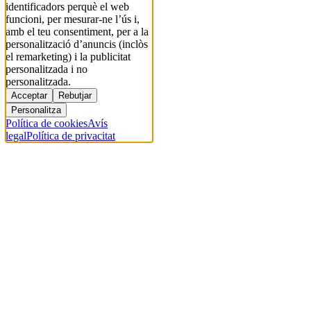
identificadors perquè el web
funcioni, per mesurar-ne l’ús i,
amb el teu consentiment, per a la
personalització d’anuncis (inclòs
el remarketing) i la publicitat
personalitzada i no
personalitzada.
Acceptar
Rebutjar
Personalitza
Política de cookies
Avís
legal
Política de privacitat