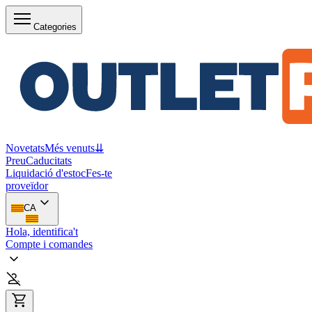
Categories
Novetats
Més venuts
⇊
Preu
Caducitats
Liquidació d'estoc
Fes-te
proveïdor
CA
Hola, identifica't
Compte i comandes