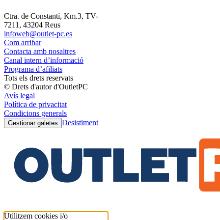
Ctra. de Constantí, Km.3, TV-
7211, 43204 Reus
infoweb@outlet-pc.es
Com arribar
Contacta amb nosaltres
Canal intern d’informació
Programa d’afiliats
Tots els drets reservats
© Drets d'autor d'OutletPC
Avís legal
Política de privacitat
Condicions generals
Desistiment
Gestionar galetes
Utilitzem cookies i/o