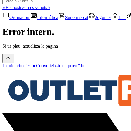
⭐Els nostres més venuts⭐
Ordinadors
Informàtica
Supermercat
Joguines
Llar
Error intern.
Si us plau, actualitza la pàgina
Liquidació d'estoc
Converteix-te en proveïdor