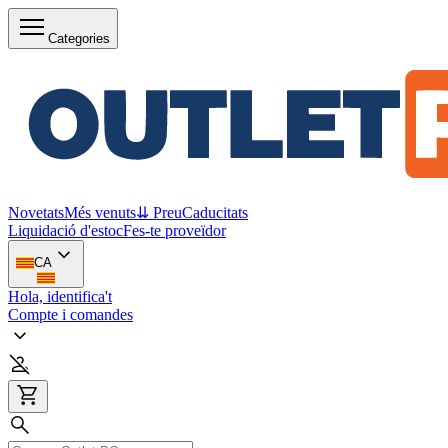
Categories
Novetats
Més venuts
⇊ Preu
Caducitats
Liquidació d'estoc
Fes-te proveïdor
CA
Hola, identifica't
Compte i comandes