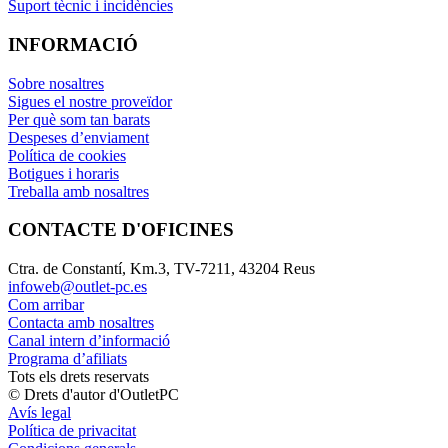
Suport tècnic i incidències
INFORMACIÓ
Sobre nosaltres
Sigues el nostre proveïdor
Per què som tan barats
Despeses d’enviament
Política de cookies
Botigues i horaris
Treballa amb nosaltres
CONTACTE D'OFICINES
Ctra. de Constantí, Km.3, TV-7211, 43204 Reus
infoweb@outlet-pc.es
Com arribar
Contacta amb nosaltres
Canal intern d’informació
Programa d’afiliats
Tots els drets reservats
© Drets d'autor d'OutletPC
Avís legal
Política de privacitat