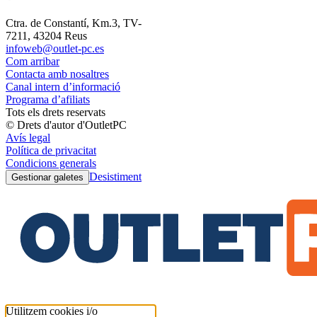
Ctra. de Constantí, Km.3, TV-
7211, 43204 Reus
infoweb@outlet-pc.es
Com arribar
Contacta amb nosaltres
Canal intern d’informació
Programa d’afiliats
Tots els drets reservats
© Drets d'autor d'OutletPC
Avís legal
Política de privacitat
Condicions generals
Desistiment
Gestionar galetes
Utilitzem cookies i/o