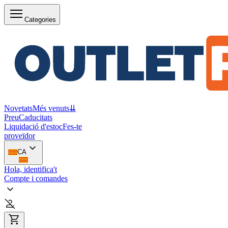
Categories
Novetats
Més venuts
⇊
Preu
Caducitats
Liquidació d'estoc
Fes-te
proveïdor
CA
Hola, identifica't
Compte i comandes