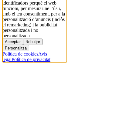
identificadors perquè el web
funcioni, per mesurar-ne l’ús i,
amb el teu consentiment, per a la
personalització d’anuncis (inclòs
el remarketing) i la publicitat
personalitzada i no
personalitzada.
Acceptar
Rebutjar
Personalitza
Política de cookies
Avís
legal
Política de privacitat