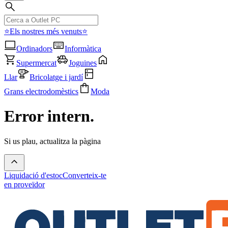
⭐Els nostres més venuts⭐
Ordinadors
Informàtica
Supermercat
Joguines
Llar
Bricolatge i jardí
Grans electrodomèstics
Moda
Error intern.
Si us plau, actualitza la pàgina
Liquidació d'estoc
Converteix-te
en proveïdor