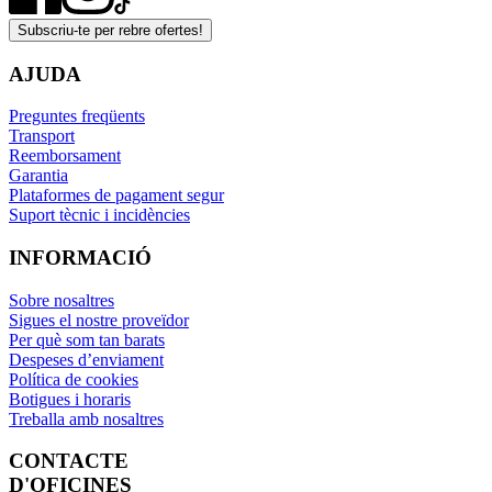
Subscriu-te per rebre ofertes!
AJUDA
Preguntes freqüents
Transport
Reemborsament
Garantia
Plataformes de pagament segur
Suport tècnic i incidències
INFORMACIÓ
Sobre nosaltres
Sigues el nostre proveïdor
Per què som tan barats
Despeses d’enviament
Política de cookies
Botigues i horaris
Treballa amb nosaltres
CONTACTE
D'OFICINES