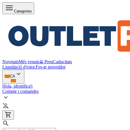
Categories
Novetats
Més venuts
⇊ Preu
Caducitats
Liquidació d'estoc
Fes-te proveïdor
CA
Hola, identifica't
Compte i comandes