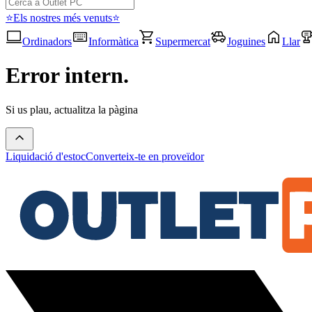
⭐Els nostres més venuts⭐
Ordinadors
Informàtica
Supermercat
Joguines
Llar
Error intern.
Si us plau, actualitza la pàgina
Liquidació d'estoc
Converteix-te en proveïdor