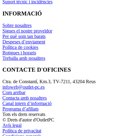
Suport tècnic i incidències
INFORMACIÓ
Sobre nosaltres
Sigues el nostre proveïdor
Per què som tan barats
Despeses d’enviament
Política de cookies
Botigues i horaris
Treballa amb nosaltres
CONTACTE D'OFICINES
Ctra. de Constantí, Km.3, TV-7211, 43204 Reus
infoweb@outlet-pc.es
Com arribar
Contacta amb nosaltres
Canal intern d’informació
Programa d’afiliats
Tots els drets reservats
© Drets d'autor d'OutletPC
Avís legal
Política de privacitat