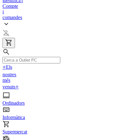
identifica't
Compte
i
comandes
⭐Els
nostres
més
venuts⭐
Ordinadors
Informàtica
Supermercat