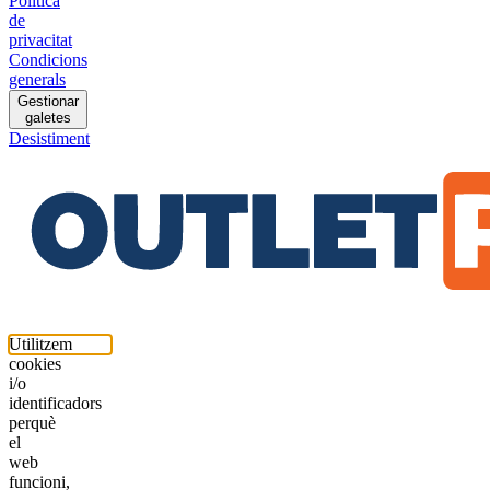
Política
de
privacitat
Condicions
generals
Gestionar
galetes
Desistiment
Utilitzem
cookies
i/o
identificadors
perquè
el
web
funcioni,