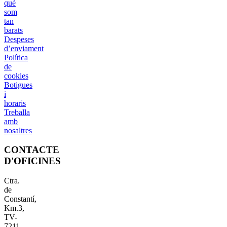
què
som
tan
barats
Despeses
d’enviament
Política
de
cookies
Botigues
i
horaris
Treballa
amb
nosaltres
CONTACTE
D'OFICINES
Ctra.
de
Constantí,
Km.3,
TV-
7211,