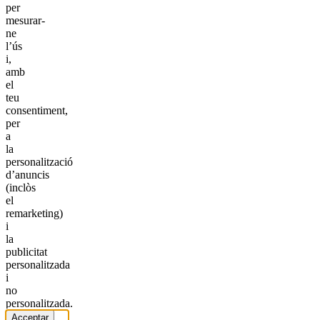
per
mesurar-
ne
l’ús
i,
amb
el
teu
consentiment,
per
a
la
personalització
d’anuncis
(inclòs
el
remarketing)
i
la
publicitat
personalitzada
i
no
personalitzada.
Acceptar