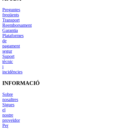
Preguntes
freqüents
Transport
Reemborsament
Garantia
Plataformes
de
pagament
segur
Suport
tècnic
i
incidències
INFORMACIÓ
Sobre
nosaltres
Sigues
el
nostre
proveïdor
Per