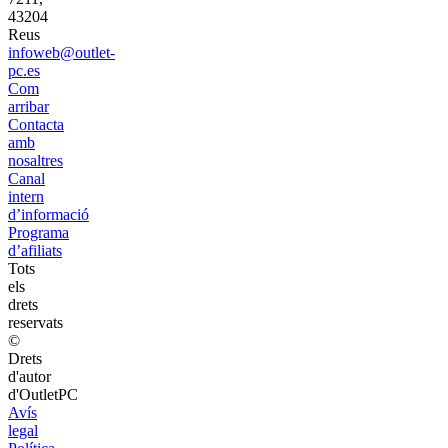
43204
Reus
infoweb@outlet-
pc.es
Com
arribar
Contacta
amb
nosaltres
Canal
intern
d’informació
Programa
d’afiliats
Tots
els
drets
reservats
©
Drets
d'autor
d'OutletPC
Avís
legal