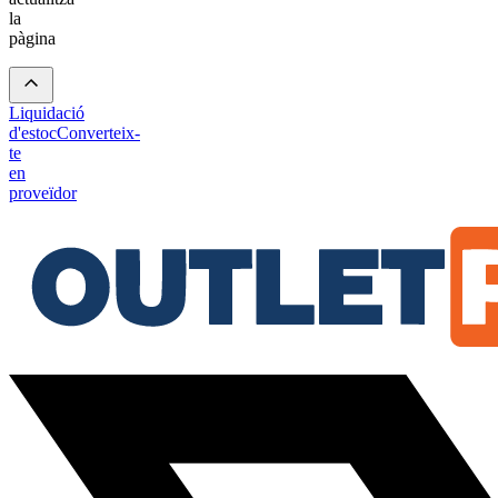
la
pàgina
Liquidació
d'estoc
Converteix-
te
en
proveïdor