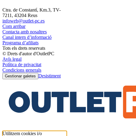
Ctra. de Constantí, Km.3, TV-
7211, 43204 Reus
infoweb@outlet-pc.es
Com arribar
Contacta amb nosaltres
Canal intern d’informació
Programa d’afiliats
Tots els drets reservats
© Drets d'autor d'OutletPC
Avís legal
Política de privacitat
Condicions generals
Desistiment
Gestionar galetes
Utilitzem cookies i/o