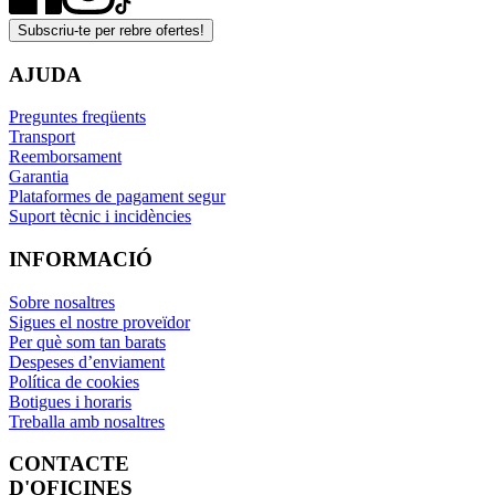
Subscriu-te per rebre ofertes!
AJUDA
Preguntes freqüents
Transport
Reemborsament
Garantia
Plataformes de pagament segur
Suport tècnic i incidències
INFORMACIÓ
Sobre nosaltres
Sigues el nostre proveïdor
Per què som tan barats
Despeses d’enviament
Política de cookies
Botigues i horaris
Treballa amb nosaltres
CONTACTE
D'OFICINES