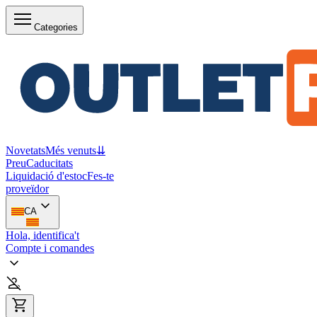
Categories
Novetats
Més venuts
⇊
Preu
Caducitats
Liquidació d'estoc
Fes-te
proveïdor
CA
Hola, identifica't
Compte i comandes