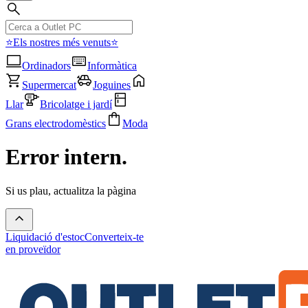
⭐Els nostres més venuts⭐
Ordinadors
Informàtica
Supermercat
Joguines
Llar
Bricolatge i jardí
Grans electrodomèstics
Moda
Error intern.
Si us plau, actualitza la pàgina
Liquidació d'estoc
Converteix-te
en proveïdor