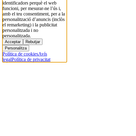
identificadors perquè el web
funcioni, per mesurar-ne l’ús i,
amb el teu consentiment, per a la
personalització d’anuncis (inclòs
el remarketing) i la publicitat
personalitzada i no
personalitzada.
Acceptar
Rebutjar
Personalitza
Política de cookies
Avís
legal
Política de privacitat