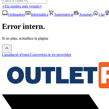
⭐Els nostres més venuts⭐
Ordinadors
Informàtica
Supermercat
Joguines
Llar
Error intern.
Si us plau, actualitza la pàgina
Liquidació d'estoc
Converteix-te en proveïdor