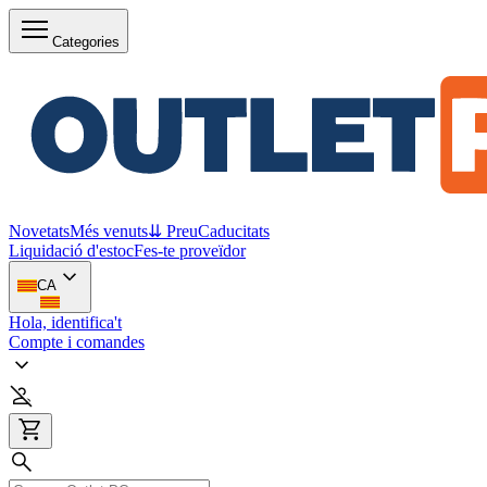
Categories
Novetats
Més venuts
⇊ Preu
Caducitats
Liquidació d'estoc
Fes-te proveïdor
CA
Hola, identifica't
Compte i comandes