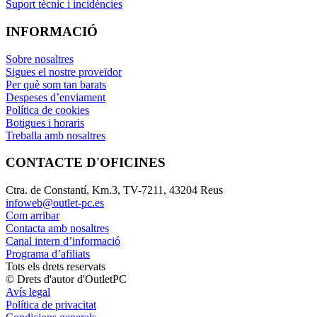
Suport tècnic i incidències
INFORMACIÓ
Sobre nosaltres
Sigues el nostre proveïdor
Per què som tan barats
Despeses d’enviament
Política de cookies
Botigues i horaris
Treballa amb nosaltres
CONTACTE D'OFICINES
Ctra. de Constantí, Km.3, TV-7211, 43204 Reus
infoweb@outlet-pc.es
Com arribar
Contacta amb nosaltres
Canal intern d’informació
Programa d’afiliats
Tots els drets reservats
© Drets d'autor d'OutletPC
Avís legal
Política de privacitat