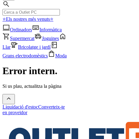
⭐Els nostres més venuts⭐
Ordinadors
Informàtica
Supermercat
Joguines
Llar
Bricolatge i jardí
Grans electrodomèstics
Moda
Error intern.
Si us plau, actualitza la pàgina
Liquidació d'estoc
Converteix-te
en proveïdor