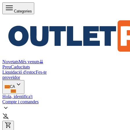
Categories
Novetats
Més venuts
⇊
Preu
Caducitats
Liquidació d'estoc
Fes-te
proveïdor
CA
Hola, identifica't
Compte i comandes