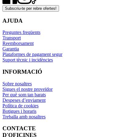
Subscriu-te per rebre ofertes!
AJUDA
Preguntes freqüents
Transport
Reemborsament
Garantia
Plataformes de pagament segur
Suport tècnic i incidències
INFORMACIÓ
Sobre nosaltres
Sigues el nostre proveïdor
Per què som tan barats
Despeses d’enviament
Política de cookies
Botigues i horaris
Treballa amb nosaltres
CONTACTE
D'OFICINES