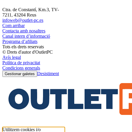
Ctra. de Constantí, Km.3, TV-
7211, 43204 Reus
infoweb@outlet-pc.es
Com arribar
Contacta amb nosaltres
Canal intern d’informació
Programa d’afiliats
Tots els drets reservats
© Drets d'autor d'OutletPC
Avís legal
Política de privacitat
Condicions generals
Desistiment
Gestionar galetes
Utilitzem cookies i/o