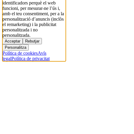
identificadors perquè el web
funcioni, per mesurar-ne l’ús i,
amb el teu consentiment, per a la
personalització d’anuncis (inclòs
el remarketing) i la publicitat
personalitzada i no
personalitzada.
Acceptar
Rebutjar
Personalitza
Política de cookies
Avís
legal
Política de privacitat