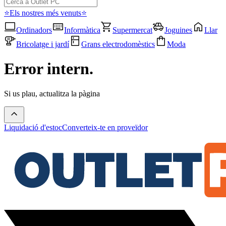
⭐Els nostres més venuts⭐
Ordinadors
Informàtica
Supermercat
Joguines
Llar
Bricolatge i jardí
Grans electrodomèstics
Moda
Error intern.
Si us plau, actualitza la pàgina
Liquidació d'estoc
Converteix-te en proveïdor