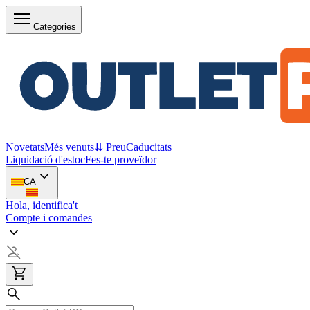
Categories
Novetats
Més venuts
⇊ Preu
Caducitats
Liquidació d'estoc
Fes-te proveïdor
CA
Hola, identifica't
Compte i comandes