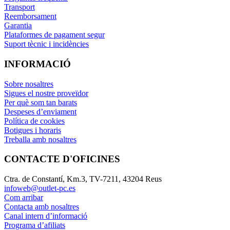
Transport
Reemborsament
Garantia
Plataformes de pagament segur
Suport tècnic i incidències
INFORMACIÓ
Sobre nosaltres
Sigues el nostre proveïdor
Per què som tan barats
Despeses d’enviament
Política de cookies
Botigues i horaris
Treballa amb nosaltres
CONTACTE D'OFICINES
Ctra. de Constantí, Km.3, TV-7211, 43204 Reus
infoweb@outlet-pc.es
Com arribar
Contacta amb nosaltres
Canal intern d’informació
Programa d’afiliats