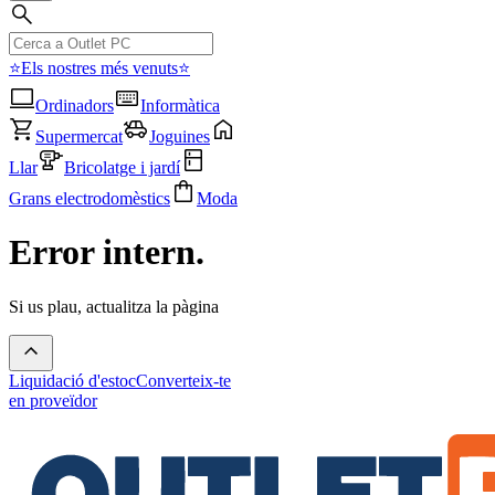
⭐Els nostres més venuts⭐
Ordinadors
Informàtica
Supermercat
Joguines
Llar
Bricolatge i jardí
Grans electrodomèstics
Moda
Error intern.
Si us plau, actualitza la pàgina
Liquidació d'estoc
Converteix-te
en proveïdor