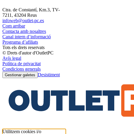
Ctra. de Constantí, Km.3, TV-
7211, 43204 Reus
infoweb@outlet-pc.es
Com arribar
Contacta amb nosaltres
Canal intern d’informació
Programa d’afiliats
Tots els drets reservats
© Drets d'autor d'OutletPC
Avís legal
Política de privacitat
Condicions generals
Desistiment
Gestionar galetes
Utilitzem cookies i/o