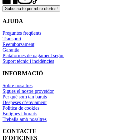
Subscriu-te per rebre ofertes!
AJUDA
Preguntes freqüents
Transport
Reemborsament
Garantia
Plataformes de pagament segur
Suport tècnic i incidències
INFORMACIÓ
Sobre nosaltres
Sigues el nostre proveïdor
Per què som tan barats
Despeses d’enviament
Política de cookies
Botigues i horaris
Treballa amb nosaltres
CONTACTE
D'OFICINES