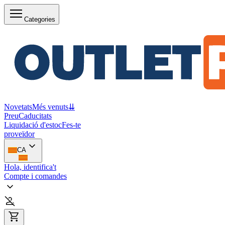
Categories
Novetats
Més venuts
⇊
Preu
Caducitats
Liquidació d'estoc
Fes-te
proveïdor
CA
Hola, identifica't
Compte i comandes