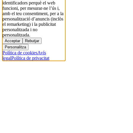
identificadors perquè el web
funcioni, per mesurar-ne l’ús i,
amb el teu consentiment, per a la
personalització d’anuncis (inclòs
el remarketing) i la publicitat
personalitzada i no
personalitzada.
Acceptar
Rebutjar
Personalitza
Política de cookies
Avís
legal
Política de privacitat