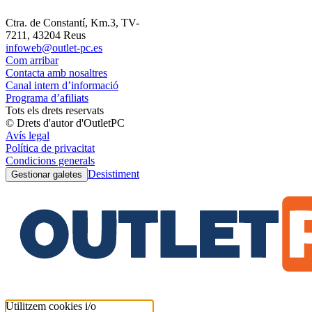
Ctra. de Constantí, Km.3, TV-
7211, 43204 Reus
infoweb@outlet-pc.es
Com arribar
Contacta amb nosaltres
Canal intern d’informació
Programa d’afiliats
Tots els drets reservats
© Drets d'autor d'OutletPC
Avís legal
Política de privacitat
Condicions generals
Desistiment
Gestionar galetes
Utilitzem cookies i/o