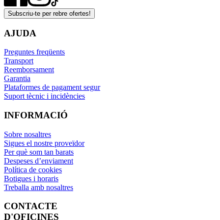
Subscriu-te per rebre ofertes!
AJUDA
Preguntes freqüents
Transport
Reemborsament
Garantia
Plataformes de pagament segur
Suport tècnic i incidències
INFORMACIÓ
Sobre nosaltres
Sigues el nostre proveïdor
Per què som tan barats
Despeses d’enviament
Política de cookies
Botigues i horaris
Treballa amb nosaltres
CONTACTE
D'OFICINES