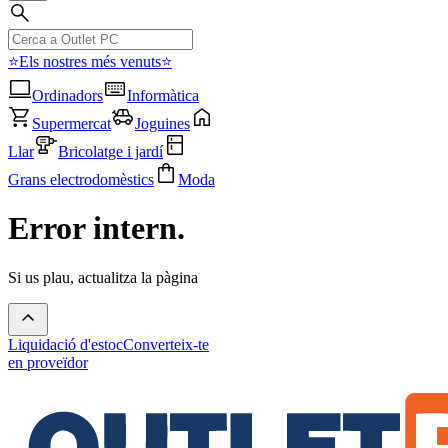
⭐Els nostres més venuts⭐
Ordinadors
Informàtica
Supermercat
Joguines
Llar
Bricolatge i jardí
Grans electrodomèstics
Moda
Error intern.
Si us plau, actualitza la pàgina
Liquidació d'estoc
Converteix-te
en proveïdor