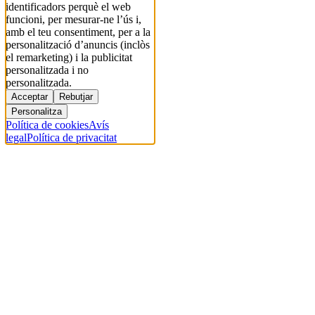
identificadors perquè el web
funcioni, per mesurar-ne l’ús i,
amb el teu consentiment, per a la
personalització d’anuncis (inclòs
el remarketing) i la publicitat
personalitzada i no
personalitzada.
Acceptar
Rebutjar
Personalitza
Política de cookies
Avís
legal
Política de privacitat