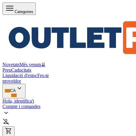
Categories
Novetats
Més venuts
⇊
Preu
Caducitats
Liquidació d'estoc
Fes-te
proveïdor
CA
Hola, identifica't
Compte i comandes