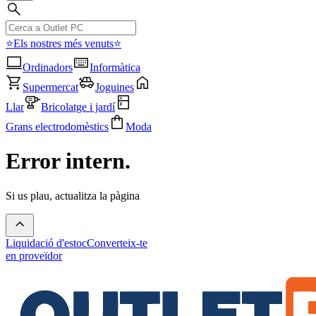
⭐Els nostres més venuts⭐
Ordinadors
Informàtica
Supermercat
Joguines
Llar
Bricolatge i jardí
Grans electrodomèstics
Moda
Error intern.
Si us plau, actualitza la pàgina
Liquidació d'estoc
Converteix-te
en proveïdor