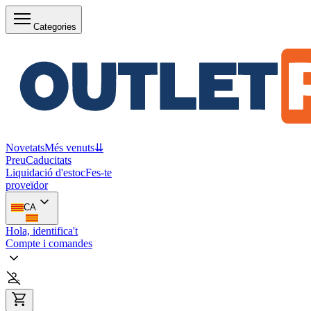
Categories
Novetats
Més venuts
⇊
Preu
Caducitats
Liquidació d'estoc
Fes-te
proveïdor
CA
Hola, identifica't
Compte i comandes