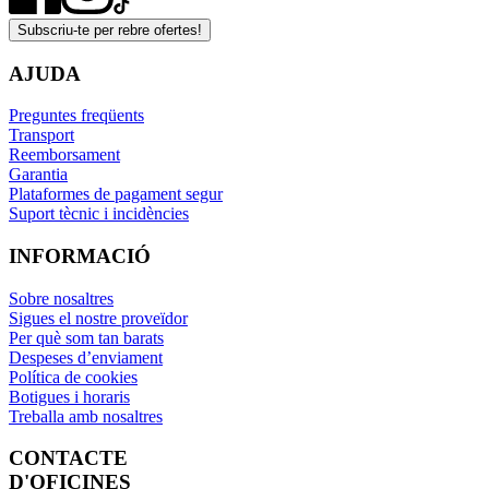
Subscriu-te per rebre ofertes!
AJUDA
Preguntes freqüents
Transport
Reemborsament
Garantia
Plataformes de pagament segur
Suport tècnic i incidències
INFORMACIÓ
Sobre nosaltres
Sigues el nostre proveïdor
Per què som tan barats
Despeses d’enviament
Política de cookies
Botigues i horaris
Treballa amb nosaltres
CONTACTE
D'OFICINES