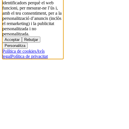
identificadors perquè el web
funcioni, per mesurar-ne l’ús i,
amb el teu consentiment, per a la
personalització d’anuncis (inclòs
el remarketing) i la publicitat
personalitzada i no
personalitzada.
Acceptar
Rebutjar
Personalitza
Política de cookies
Avís
legal
Política de privacitat