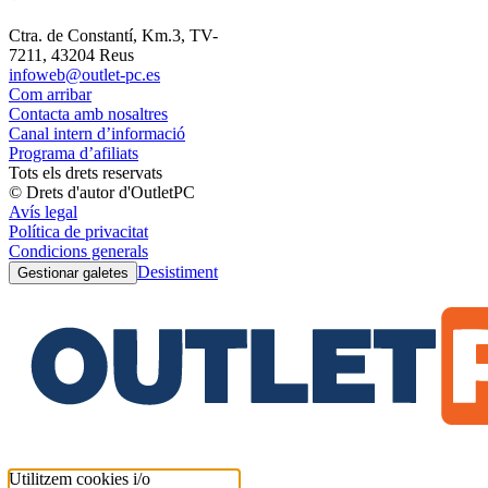
Ctra. de Constantí, Km.3, TV-
7211, 43204 Reus
infoweb@outlet-pc.es
Com arribar
Contacta amb nosaltres
Canal intern d’informació
Programa d’afiliats
Tots els drets reservats
© Drets d'autor d'OutletPC
Avís legal
Política de privacitat
Condicions generals
Desistiment
Gestionar galetes
Utilitzem cookies i/o