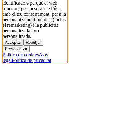
identificadors perquè el web
funcioni, per mesurar-ne l’ús i,
amb el teu consentiment, per a la
personalització d’anuncis (inclòs
el remarketing) i la publicitat
personalitzada i no
personalitzada.
Acceptar
Rebutjar
Personalitza
Política de cookies
Avís
legal
Política de privacitat