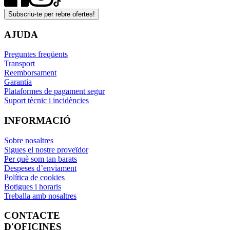
Subscriu-te per rebre ofertes!
AJUDA
Preguntes freqüents
Transport
Reemborsament
Garantia
Plataformes de pagament segur
Suport tècnic i incidències
INFORMACIÓ
Sobre nosaltres
Sigues el nostre proveïdor
Per què som tan barats
Despeses d’enviament
Política de cookies
Botigues i horaris
Treballa amb nosaltres
CONTACTE
D'OFICINES