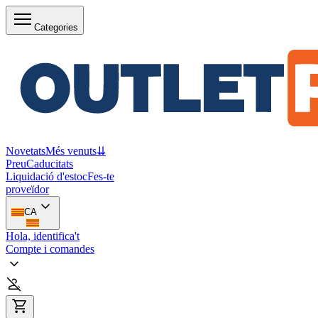
Categories
Novetats
Més venuts
⇊
Preu
Caducitats
Liquidació d'estoc
Fes-te
proveïdor
CA
Hola, identifica't
Compte i comandes