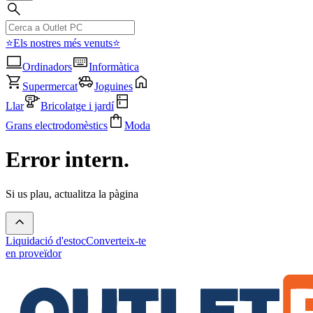
⭐Els nostres més venuts⭐
Ordinadors
Informàtica
Supermercat
Joguines
Llar
Bricolatge i jardí
Grans electrodomèstics
Moda
Error intern.
Si us plau, actualitza la pàgina
Liquidació d'estoc
Converteix-te
en proveïdor