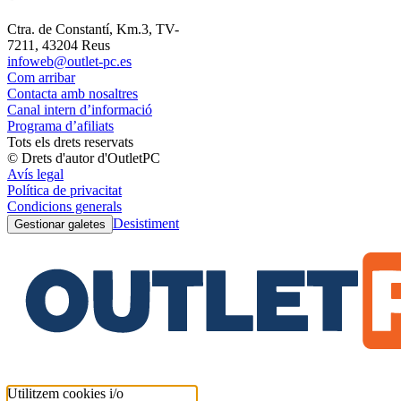
Ctra. de Constantí, Km.3, TV-
7211, 43204 Reus
infoweb@outlet-pc.es
Com arribar
Contacta amb nosaltres
Canal intern d’informació
Programa d’afiliats
Tots els drets reservats
© Drets d'autor d'OutletPC
Avís legal
Política de privacitat
Condicions generals
Desistiment
Gestionar galetes
Utilitzem cookies i/o