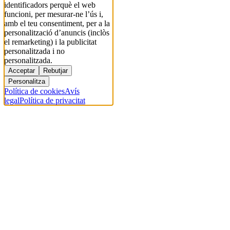
identificadors perquè el web
funcioni, per mesurar-ne l’ús i,
amb el teu consentiment, per a la
personalització d’anuncis (inclòs
el remarketing) i la publicitat
personalitzada i no
personalitzada.
Acceptar
Rebutjar
Personalitza
Política de cookies
Avís
legal
Política de privacitat