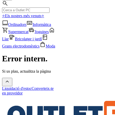
⭐Els nostres més venuts⭐
Ordinadors
Informàtica
Supermercat
Joguines
Llar
Bricolatge i jardí
Grans electrodomèstics
Moda
Error intern.
Si us plau, actualitza la pàgina
Liquidació d'estoc
Converteix-te
en proveïdor