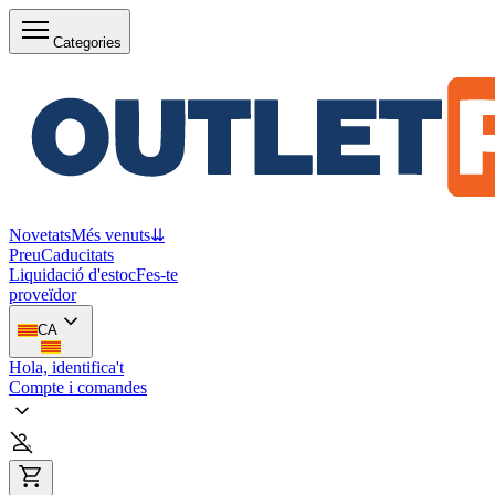
Categories
Novetats
Més venuts
⇊
Preu
Caducitats
Liquidació d'estoc
Fes-te
proveïdor
CA
Hola, identifica't
Compte i comandes