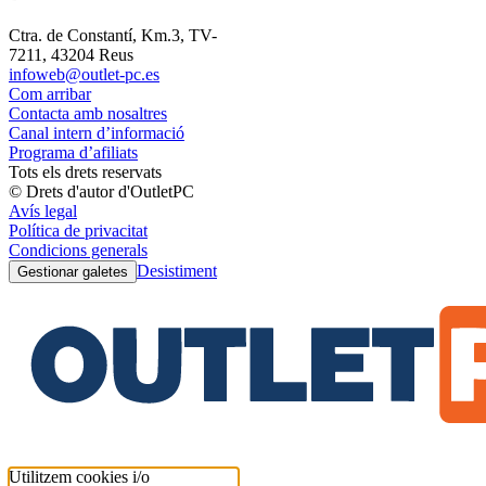
Ctra. de Constantí, Km.3, TV-
7211, 43204 Reus
infoweb@outlet-pc.es
Com arribar
Contacta amb nosaltres
Canal intern d’informació
Programa d’afiliats
Tots els drets reservats
© Drets d'autor d'OutletPC
Avís legal
Política de privacitat
Condicions generals
Desistiment
Gestionar galetes
Utilitzem cookies i/o