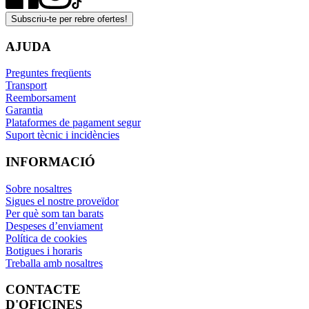
Subscriu-te per rebre ofertes!
AJUDA
Preguntes freqüents
Transport
Reemborsament
Garantia
Plataformes de pagament segur
Suport tècnic i incidències
INFORMACIÓ
Sobre nosaltres
Sigues el nostre proveïdor
Per què som tan barats
Despeses d’enviament
Política de cookies
Botigues i horaris
Treballa amb nosaltres
CONTACTE
D'OFICINES