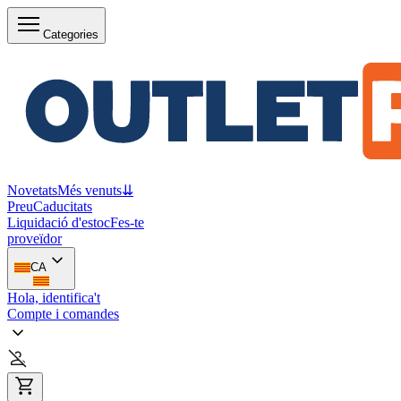
Categories
Novetats
Més venuts
⇊
Preu
Caducitats
Liquidació d'estoc
Fes-te
proveïdor
CA
Hola, identifica't
Compte i comandes