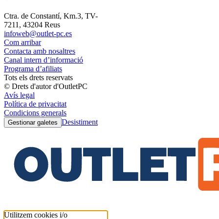
Ctra. de Constantí, Km.3, TV-
7211, 43204 Reus
infoweb@outlet-pc.es
Com arribar
Contacta amb nosaltres
Canal intern d’informació
Programa d’afiliats
Tots els drets reservats
© Drets d'autor d'OutletPC
Avís legal
Política de privacitat
Condicions generals
Desistiment
Gestionar galetes
Utilitzem cookies i/o