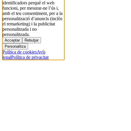
identificadors perquè el web
funcioni, per mesurar-ne l’ús i,
amb el teu consentiment, per a la
personalització d’anuncis (inclòs
el remarketing) i la publicitat
personalitzada i no
personalitzada.
Acceptar
Rebutjar
Personalitza
Política de cookies
Avís
legal
Política de privacitat