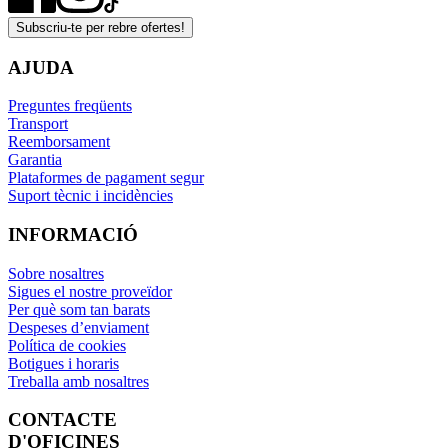
Subscriu-te per rebre ofertes!
AJUDA
Preguntes freqüents
Transport
Reemborsament
Garantia
Plataformes de pagament segur
Suport tècnic i incidències
INFORMACIÓ
Sobre nosaltres
Sigues el nostre proveïdor
Per què som tan barats
Despeses d’enviament
Política de cookies
Botigues i horaris
Treballa amb nosaltres
CONTACTE
D'OFICINES