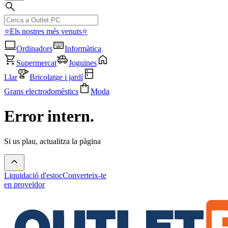
⭐Els nostres més venuts⭐
Ordinadors
Informàtica
Supermercat
Joguines
Llar
Bricolatge i jardí
Grans electrodomèstics
Moda
Error intern.
Si us plau, actualitza la pàgina
Liquidació d'estoc
Converteix-te
en proveïdor