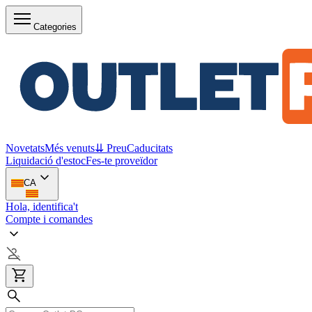
Categories
Novetats
Més venuts
⇊ Preu
Caducitats
Liquidació d'estoc
Fes-te proveïdor
CA
Hola, identifica't
Compte i comandes