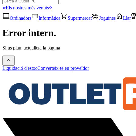
⭐Els nostres més venuts⭐
Ordinadors
Informàtica
Supermercat
Joguines
Llar
Error intern.
Si us plau, actualitza la pàgina
Liquidació d'estoc
Converteix-te en proveïdor