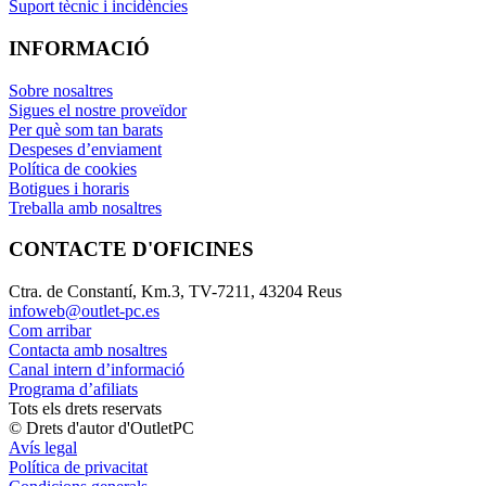
Suport tècnic i incidències
INFORMACIÓ
Sobre nosaltres
Sigues el nostre proveïdor
Per què som tan barats
Despeses d’enviament
Política de cookies
Botigues i horaris
Treballa amb nosaltres
CONTACTE D'OFICINES
Ctra. de Constantí, Km.3, TV-7211, 43204 Reus
infoweb@outlet-pc.es
Com arribar
Contacta amb nosaltres
Canal intern d’informació
Programa d’afiliats
Tots els drets reservats
© Drets d'autor d'OutletPC
Avís legal
Política de privacitat