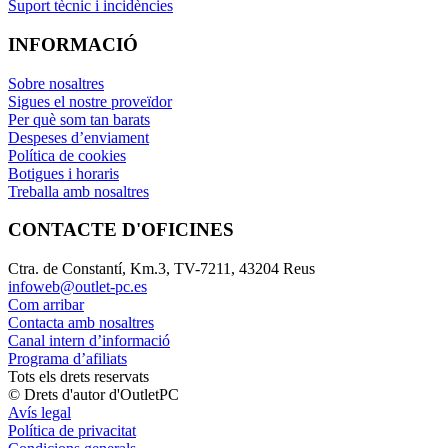
Suport tècnic i incidències
INFORMACIÓ
Sobre nosaltres
Sigues el nostre proveïdor
Per què som tan barats
Despeses d’enviament
Política de cookies
Botigues i horaris
Treballa amb nosaltres
CONTACTE D'OFICINES
Ctra. de Constantí, Km.3, TV-7211, 43204 Reus
infoweb@outlet-pc.es
Com arribar
Contacta amb nosaltres
Canal intern d’informació
Programa d’afiliats
Tots els drets reservats
© Drets d'autor d'OutletPC
Avís legal
Política de privacitat