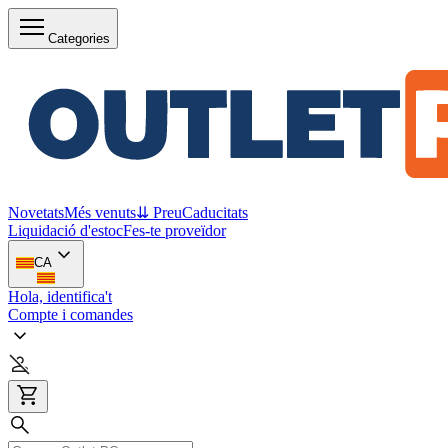
Categories
Novetats
Més venuts
⇊ Preu
Caducitats
Liquidació d'estoc
Fes-te proveïdor
CA
Hola, identifica't
Compte i comandes