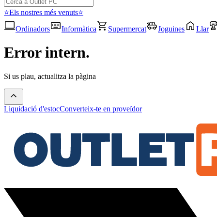
⭐Els nostres més venuts⭐
Ordinadors
Informàtica
Supermercat
Joguines
Llar
Error intern.
Si us plau, actualitza la pàgina
Liquidació d'estoc
Converteix-te en proveïdor