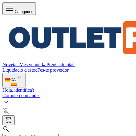
Categories
Novetats
Més venuts
⇊ Preu
Caducitats
Liquidació d'estoc
Fes-te proveïdor
CA
Hola, identifica't
Compte i comandes