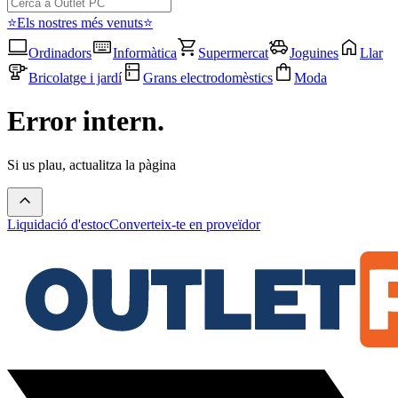
⭐Els nostres més venuts⭐
Ordinadors
Informàtica
Supermercat
Joguines
Llar
Bricolatge i jardí
Grans electrodomèstics
Moda
Error intern.
Si us plau, actualitza la pàgina
Liquidació d'estoc
Converteix-te en proveïdor