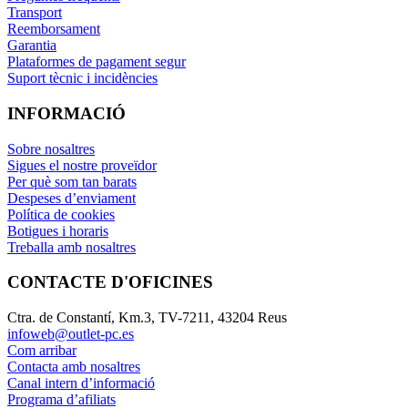
Transport
Reemborsament
Garantia
Plataformes de pagament segur
Suport tècnic i incidències
INFORMACIÓ
Sobre nosaltres
Sigues el nostre proveïdor
Per què som tan barats
Despeses d’enviament
Política de cookies
Botigues i horaris
Treballa amb nosaltres
CONTACTE D'OFICINES
Ctra. de Constantí, Km.3, TV-7211, 43204 Reus
infoweb@outlet-pc.es
Com arribar
Contacta amb nosaltres
Canal intern d’informació
Programa d’afiliats