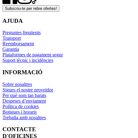
Subscriu-te per rebre ofertes!
AJUDA
Preguntes freqüents
Transport
Reemborsament
Garantia
Plataformes de pagament segur
Suport tècnic i incidències
INFORMACIÓ
Sobre nosaltres
Sigues el nostre proveïdor
Per què som tan barats
Despeses d’enviament
Política de cookies
Botigues i horaris
Treballa amb nosaltres
CONTACTE
D'OFICINES