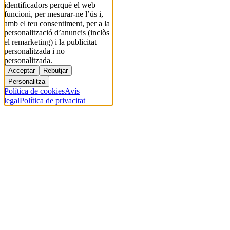
identificadors perquè el web
funcioni, per mesurar-ne l’ús i,
amb el teu consentiment, per a la
personalització d’anuncis (inclòs
el remarketing) i la publicitat
personalitzada i no
personalitzada.
Acceptar
Rebutjar
Personalitza
Política de cookies
Avís
legal
Política de privacitat