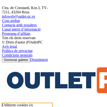
Ctra. de Constantí, Km.3, TV-
7211, 43204 Reus
infoweb@outlet-pc.es
Com arribar
Contacta amb nosaltres
Canal intern d’informació
Programa d’afiliats
Tots els drets reservats
© Drets d'autor d'OutletPC
Avís legal
Política de privacitat
Condicions generals
Desistiment
Gestionar galetes
Utilitzem cookies i/o