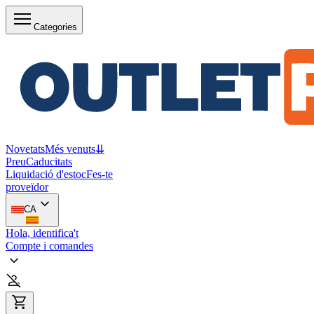
Categories
Novetats
Més venuts
⇊
Preu
Caducitats
Liquidació d'estoc
Fes-te
proveïdor
CA
Hola, identifica't
Compte i comandes