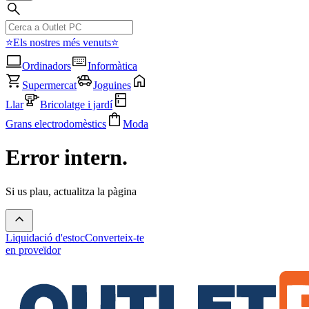
⭐Els nostres més venuts⭐
Ordinadors
Informàtica
Supermercat
Joguines
Llar
Bricolatge i jardí
Grans electrodomèstics
Moda
Error intern.
Si us plau, actualitza la pàgina
Liquidació d'estoc
Converteix-te
en proveïdor