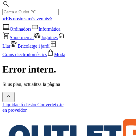
⭐Els nostres més venuts⭐
Ordinadors
Informàtica
Supermercat
Joguines
Llar
Bricolatge i jardí
Grans electrodomèstics
Moda
Error intern.
Si us plau, actualitza la pàgina
Liquidació d'estoc
Converteix-te
en proveïdor