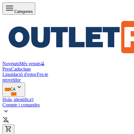
Categories
Novetats
Més venuts
⇊
Preu
Caducitats
Liquidació d'estoc
Fes-te
proveïdor
CA
Hola, identifica't
Compte i comandes