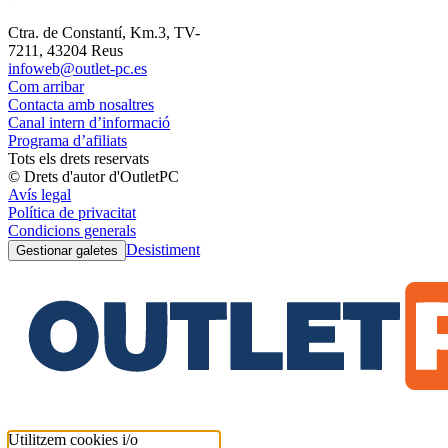
Ctra. de Constantí, Km.3, TV-
7211, 43204 Reus
infoweb@outlet-pc.es
Com arribar
Contacta amb nosaltres
Canal intern d’informació
Programa d’afiliats
Tots els drets reservats
© Drets d'autor d'OutletPC
Avís legal
Política de privacitat
Condicions generals
Desistiment
Gestionar galetes
Utilitzem cookies i/o