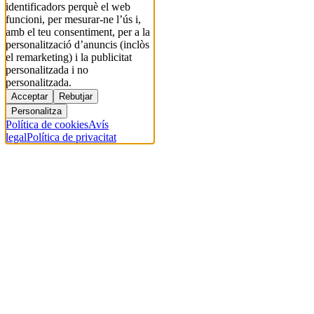
identificadors perquè el web
funcioni, per mesurar-ne l’ús i,
amb el teu consentiment, per a la
personalització d’anuncis (inclòs
el remarketing) i la publicitat
personalitzada i no
personalitzada.
Acceptar
Rebutjar
Personalitza
Política de cookies
Avís
legal
Política de privacitat