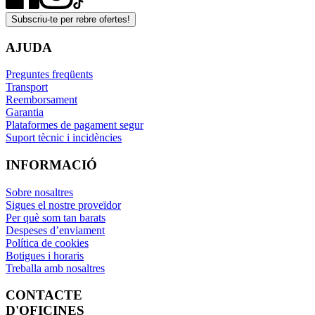
Subscriu-te per rebre ofertes!
AJUDA
Preguntes freqüents
Transport
Reemborsament
Garantia
Plataformes de pagament segur
Suport tècnic i incidències
INFORMACIÓ
Sobre nosaltres
Sigues el nostre proveïdor
Per què som tan barats
Despeses d’enviament
Política de cookies
Botigues i horaris
Treballa amb nosaltres
CONTACTE
D'OFICINES