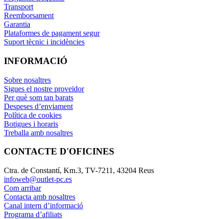
Transport
Reemborsament
Garantia
Plataformes de pagament segur
Suport tècnic i incidències
INFORMACIÓ
Sobre nosaltres
Sigues el nostre proveïdor
Per què som tan barats
Despeses d’enviament
Política de cookies
Botigues i horaris
Treballa amb nosaltres
CONTACTE D'OFICINES
Ctra. de Constantí, Km.3, TV-7211, 43204 Reus
infoweb@outlet-pc.es
Com arribar
Contacta amb nosaltres
Canal intern d’informació
Programa d’afiliats