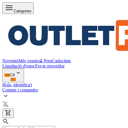
Categories
Novetats
Més venuts
⇊ Preu
Caducitats
Liquidació d'estoc
Fes-te proveïdor
CA
Hola, identifica't
Compte i comandes