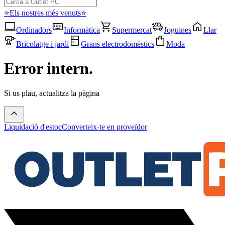
⭐Els nostres més venuts⭐
Ordinadors
Informàtica
Supermercat
Joguines
Llar
Bricolatge i jardí
Grans electrodomèstics
Moda
Error intern.
Si us plau, actualitza la pàgina
Liquidació d'estoc
Converteix-te en proveïdor