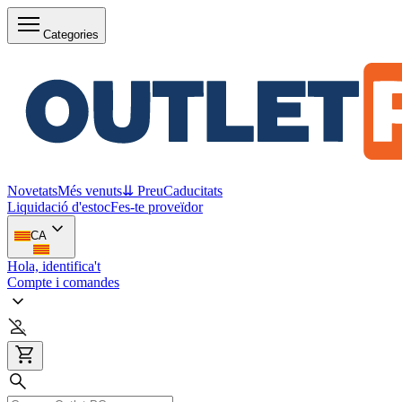
Categories
Novetats
Més venuts
⇊ Preu
Caducitats
Liquidació d'estoc
Fes-te proveïdor
CA
Hola, identifica't
Compte i comandes