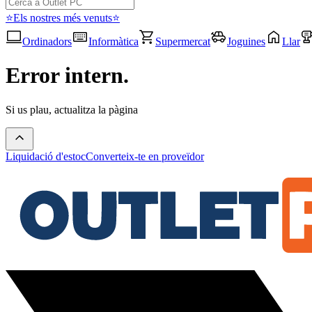
⭐Els nostres més venuts⭐
Ordinadors
Informàtica
Supermercat
Joguines
Llar
Error intern.
Si us plau, actualitza la pàgina
Liquidació d'estoc
Converteix-te en proveïdor