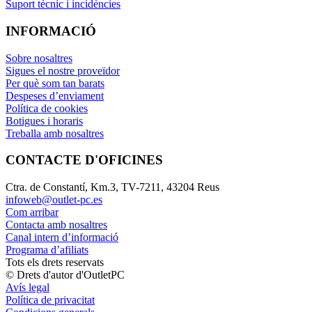
Suport tècnic i incidències
INFORMACIÓ
Sobre nosaltres
Sigues el nostre proveïdor
Per què som tan barats
Despeses d’enviament
Política de cookies
Botigues i horaris
Treballa amb nosaltres
CONTACTE D'OFICINES
Ctra. de Constantí, Km.3, TV-7211, 43204 Reus
infoweb@outlet-pc.es
Com arribar
Contacta amb nosaltres
Canal intern d’informació
Programa d’afiliats
Tots els drets reservats
© Drets d'autor d'OutletPC
Avís legal
Política de privacitat