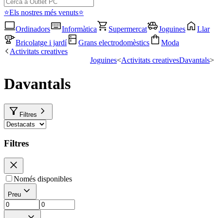
⭐Els nostres més venuts⭐
Ordinadors
Informàtica
Supermercat
Joguines
Llar
Bricolatge i jardí
Grans electrodomèstics
Moda
Activitats creatives
Joguines
<
Activitats creatives
Davantals
<
Davantals
Filtres
Filtres
Només disponibles
Preu