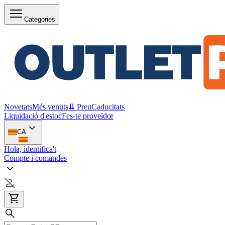
Categories
Novetats
Més venuts
⇊ Preu
Caducitats
Liquidació d'estoc
Fes-te proveïdor
CA
Hola, identifica't
Compte i comandes