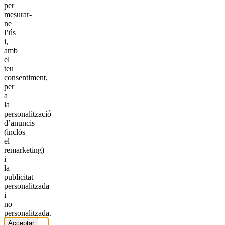
per
mesurar-
ne
l’ús
i,
amb
el
teu
consentiment,
per
a
la
personalització
d’anuncis
(inclòs
el
remarketing)
i
la
publicitat
personalitzada
i
no
personalitzada.
Acceptar