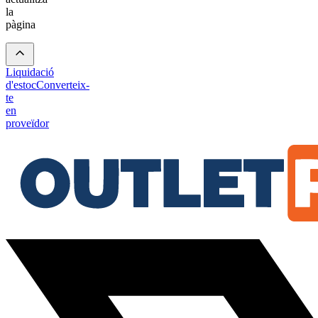
la
pàgina
Liquidació
d'estoc
Converteix-
te
en
proveïdor