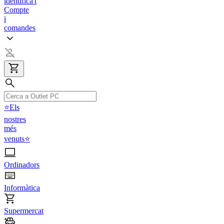
identifica't
Compte
i
comandes
⭐Els
nostres
més
venuts⭐
Ordinadors
Informàtica
Supermercat