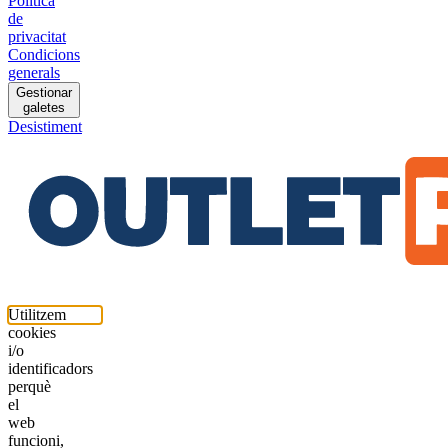
Política
de
privacitat
Condicions
generals
Gestionar
galetes
Desistiment
Utilitzem
cookies
i/o
identificadors
perquè
el
web
funcioni,