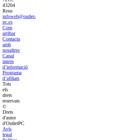
43204
Reus
infoweb@outlet-
pc.es
Com
arribar
Contacta
amb
nosaltres
Canal
intern
d’informació
Programa
d’afiliats
Tots
els
drets
reservats
©
Drets
d'autor
d'OutletPC
Avís
legal