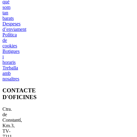
què
som
tan
barats
Despeses
d’enviament
Política
de
cookies
Botigues
i
horaris
Treballa
amb
nosaltres
CONTACTE
D'OFICINES
Ctra.
de
Constantí,
Km.3,
TV-
7211,