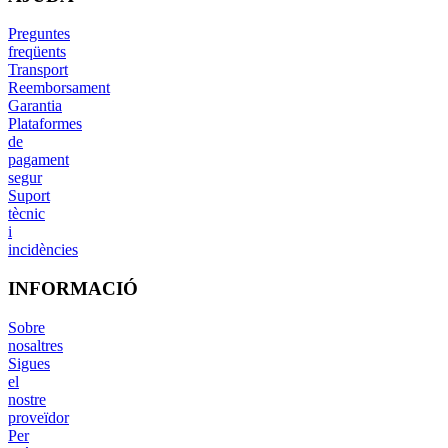
Preguntes
freqüents
Transport
Reemborsament
Garantia
Plataformes
de
pagament
segur
Suport
tècnic
i
incidències
INFORMACIÓ
Sobre
nosaltres
Sigues
el
nostre
proveïdor
Per