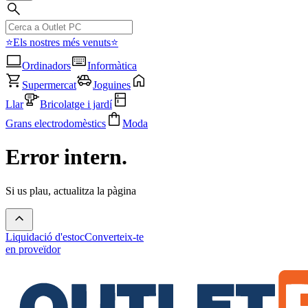
⭐Els nostres més venuts⭐
Ordinadors
Informàtica
Supermercat
Joguines
Llar
Bricolatge i jardí
Grans electrodomèstics
Moda
Error intern.
Si us plau, actualitza la pàgina
Liquidació d'estoc
Converteix-te
en proveïdor