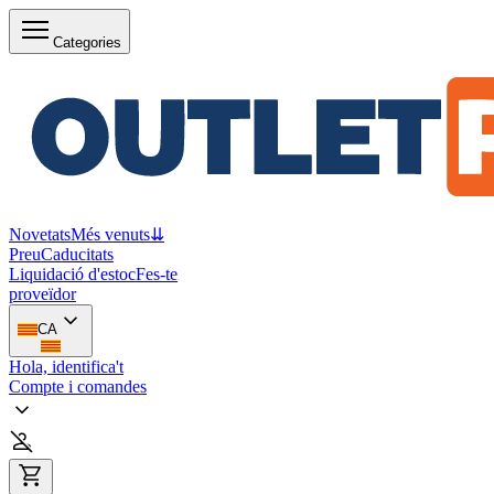
Categories
Novetats
Més venuts
⇊
Preu
Caducitats
Liquidació d'estoc
Fes-te
proveïdor
CA
Hola, identifica't
Compte i comandes