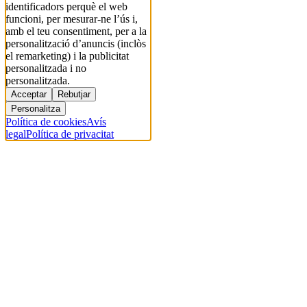
identificadors perquè el web
funcioni, per mesurar-ne l’ús i,
amb el teu consentiment, per a la
personalització d’anuncis (inclòs
el remarketing) i la publicitat
personalitzada i no
personalitzada.
Acceptar
Rebutjar
Personalitza
Política de cookies
Avís
legal
Política de privacitat