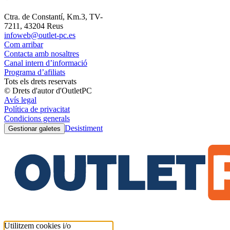
Ctra. de Constantí, Km.3, TV-
7211, 43204 Reus
infoweb@outlet-pc.es
Com arribar
Contacta amb nosaltres
Canal intern d’informació
Programa d’afiliats
Tots els drets reservats
© Drets d'autor d'OutletPC
Avís legal
Política de privacitat
Condicions generals
Desistiment
Gestionar galetes
Utilitzem cookies i/o