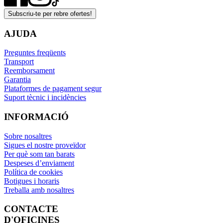
Subscriu-te per rebre ofertes!
AJUDA
Preguntes freqüents
Transport
Reemborsament
Garantia
Plataformes de pagament segur
Suport tècnic i incidències
INFORMACIÓ
Sobre nosaltres
Sigues el nostre proveïdor
Per què som tan barats
Despeses d’enviament
Política de cookies
Botigues i horaris
Treballa amb nosaltres
CONTACTE
D'OFICINES