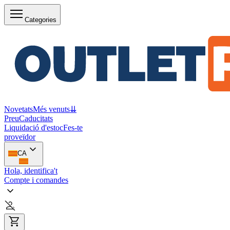
Categories
Novetats
Més venuts
⇊
Preu
Caducitats
Liquidació d'estoc
Fes-te
proveïdor
CA
Hola, identifica't
Compte i comandes