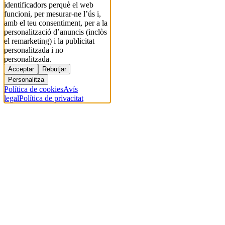
identificadors perquè el web
funcioni, per mesurar-ne l’ús i,
amb el teu consentiment, per a la
personalització d’anuncis (inclòs
el remarketing) i la publicitat
personalitzada i no
personalitzada.
Acceptar
Rebutjar
Personalitza
Política de cookies
Avís
legal
Política de privacitat