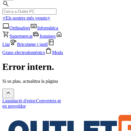
⭐Els nostres més venuts⭐
Ordinadors
Informàtica
Supermercat
Joguines
Llar
Bricolatge i jardí
Grans electrodomèstics
Moda
Error intern.
Si us plau, actualitza la pàgina
Liquidació d'estoc
Converteix-te
en proveïdor