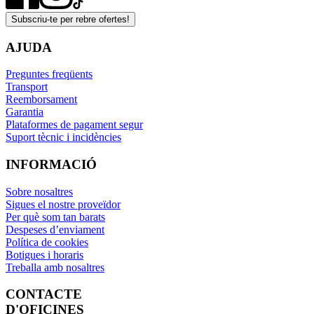
Subscriu-te per rebre ofertes!
AJUDA
Preguntes freqüents
Transport
Reemborsament
Garantia
Plataformes de pagament segur
Suport tècnic i incidències
INFORMACIÓ
Sobre nosaltres
Sigues el nostre proveïdor
Per què som tan barats
Despeses d’enviament
Política de cookies
Botigues i horaris
Treballa amb nosaltres
CONTACTE
D'OFICINES