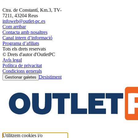
Ctra. de Constantí, Km.3, TV-
7211, 43204 Reus
infoweb@outlet-pc.es
Com arribar
Contacta amb nosaltres
Canal intern d’informació
Programa d’afiliats
Tots els drets reservats
© Drets d'autor d'OutletPC
Avís legal
Política de privacitat
Condicions generals
Desistiment
Gestionar galetes
Utilitzem cookies i/o