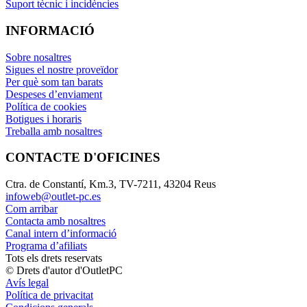
Suport tècnic i incidències
INFORMACIÓ
Sobre nosaltres
Sigues el nostre proveïdor
Per què som tan barats
Despeses d’enviament
Política de cookies
Botigues i horaris
Treballa amb nosaltres
CONTACTE D'OFICINES
Ctra. de Constantí, Km.3, TV-7211, 43204 Reus
infoweb@outlet-pc.es
Com arribar
Contacta amb nosaltres
Canal intern d’informació
Programa d’afiliats
Tots els drets reservats
© Drets d'autor d'OutletPC
Avís legal
Política de privacitat