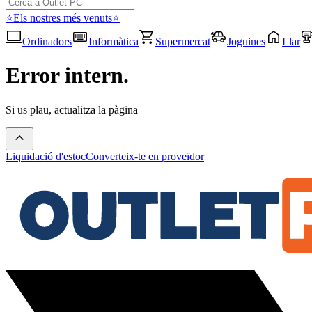
⭐Els nostres més venuts⭐
Ordinadors
Informàtica
Supermercat
Joguines
Llar
Error intern.
Si us plau, actualitza la pàgina
Liquidació d'estoc
Converteix-te en proveïdor