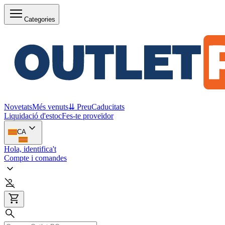
Categories
Novetats
Més venuts
⇊ Preu
Caducitats
Liquidació d'estoc
Fes-te proveïdor
CA
Hola, identifica't
Compte i comandes