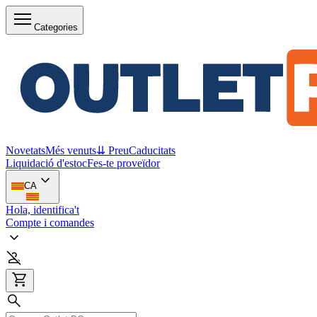
Categories
Novetats
Més venuts
⇊ Preu
Caducitats
Liquidació d'estoc
Fes-te proveïdor
CA
Hola, identifica't
Compte i comandes