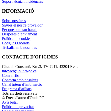
Suport tècnic i incidències
INFORMACIÓ
Sobre nosaltres
Sigues el nostre proveïdor
Per què som tan barats
Despeses d’enviament
Política de cookies
Botigues i horaris
Treballa amb nosaltres
CONTACTE D'OFICINES
Ctra. de Constantí, Km.3, TV-7211, 43204 Reus
infoweb@outlet-pc.es
Com arribar
Contacta amb nosaltres
Canal intern d’informació
Programa d’afiliats
Tots els drets reservats
© Drets d'autor d'OutletPC
Avís legal
Política de privacitat