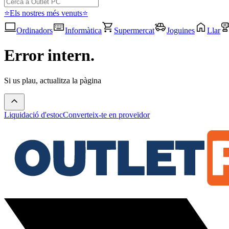
⭐Els nostres més venuts⭐
Ordinadors
Informàtica
Supermercat
Joguines
Llar
Error intern.
Si us plau, actualitza la pàgina
Liquidació d'estoc
Converteix-te en proveïdor