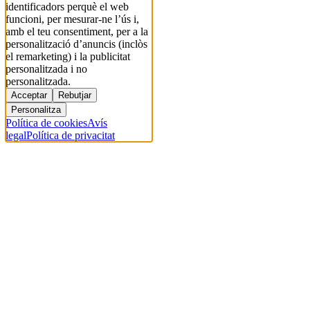
identificadors perquè el web
funcioni, per mesurar-ne l’ús i,
amb el teu consentiment, per a la
personalització d’anuncis (inclòs
el remarketing) i la publicitat
personalitzada i no
personalitzada.
Acceptar
Rebutjar
Personalitza
Política de cookies
Avís
legal
Política de privacitat