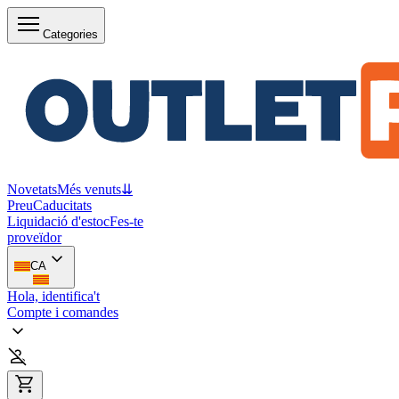
Categories
Novetats
Més venuts
⇊
Preu
Caducitats
Liquidació d'estoc
Fes-te
proveïdor
CA
Hola, identifica't
Compte i comandes