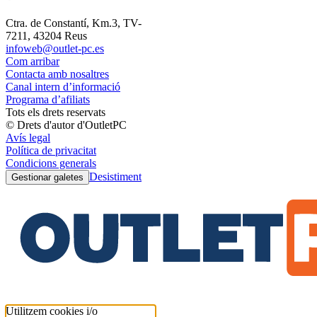
Ctra. de Constantí, Km.3, TV-
7211, 43204 Reus
infoweb@outlet-pc.es
Com arribar
Contacta amb nosaltres
Canal intern d’informació
Programa d’afiliats
Tots els drets reservats
© Drets d'autor d'OutletPC
Avís legal
Política de privacitat
Condicions generals
Desistiment
Gestionar galetes
Utilitzem cookies i/o