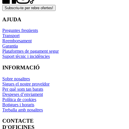
Subscriu-te per rebre ofertes!
AJUDA
Preguntes freqüents
Transport
Reemborsament
Garantia
Plataformes de pagament segur
Suport tècnic i incidències
INFORMACIÓ
Sobre nosaltres
Sigues el nostre proveïdor
Per què som tan barats
Despeses d’enviament
Política de cookies
Botigues i horaris
Treballa amb nosaltres
CONTACTE
D'OFICINES