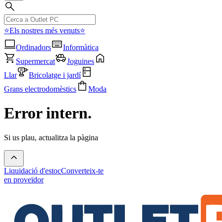
⭐Els nostres més venuts⭐
Ordinadors
Informàtica
Supermercat
Joguines
Llar
Bricolatge i jardí
Grans electrodomèstics
Moda
Error intern.
Si us plau, actualitza la pàgina
Liquidació d'estoc
Converteix-te
en proveïdor