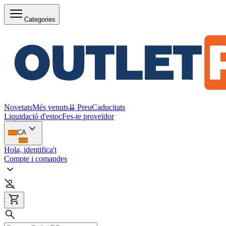
Categories
Novetats
Més venuts
⇊ Preu
Caducitats
Liquidació d'estoc
Fes-te proveïdor
CA
Hola, identifica't
Compte i comandes