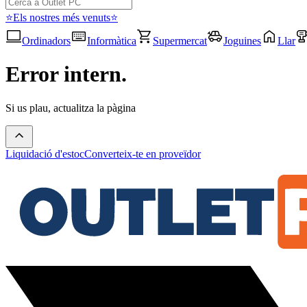
⭐Els nostres més venuts⭐
Ordinadors
Informàtica
Supermercat
Joguines
Llar
Error intern.
Si us plau, actualitza la pàgina
Liquidació d'estoc
Converteix-te en proveïdor