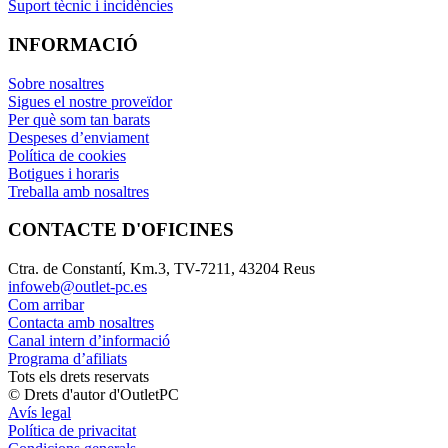
Suport tècnic i incidències
INFORMACIÓ
Sobre nosaltres
Sigues el nostre proveïdor
Per què som tan barats
Despeses d’enviament
Política de cookies
Botigues i horaris
Treballa amb nosaltres
CONTACTE D'OFICINES
Ctra. de Constantí, Km.3, TV-7211, 43204 Reus
infoweb@outlet-pc.es
Com arribar
Contacta amb nosaltres
Canal intern d’informació
Programa d’afiliats
Tots els drets reservats
© Drets d'autor d'OutletPC
Avís legal
Política de privacitat