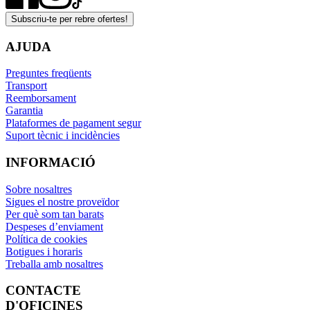
Subscriu-te per rebre ofertes!
AJUDA
Preguntes freqüents
Transport
Reemborsament
Garantia
Plataformes de pagament segur
Suport tècnic i incidències
INFORMACIÓ
Sobre nosaltres
Sigues el nostre proveïdor
Per què som tan barats
Despeses d’enviament
Política de cookies
Botigues i horaris
Treballa amb nosaltres
CONTACTE
D'OFICINES