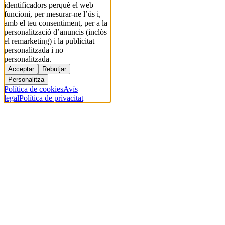
identificadors perquè el web
funcioni, per mesurar-ne l’ús i,
amb el teu consentiment, per a la
personalització d’anuncis (inclòs
el remarketing) i la publicitat
personalitzada i no
personalitzada.
Acceptar
Rebutjar
Personalitza
Política de cookies
Avís
legal
Política de privacitat