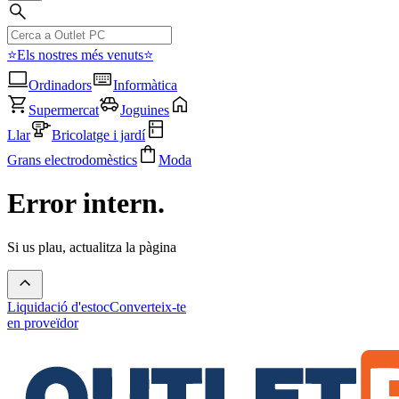
⭐Els nostres més venuts⭐
Ordinadors
Informàtica
Supermercat
Joguines
Llar
Bricolatge i jardí
Grans electrodomèstics
Moda
Error intern.
Si us plau, actualitza la pàgina
Liquidació d'estoc
Converteix-te
en proveïdor