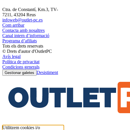
Ctra. de Constantí, Km.3, TV-
7211, 43204 Reus
infoweb@outlet-pc.es
Com arribar
Contacta amb nosaltres
Canal intern d’informació
Programa d’afiliats
Tots els drets reservats
© Drets d'autor d'OutletPC
Avís legal
Política de privacitat
Condicions generals
Desistiment
Gestionar galetes
Utilitzem cookies i/o