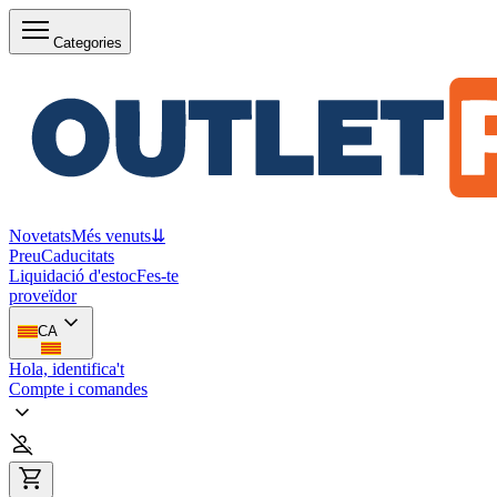
Categories
Novetats
Més venuts
⇊
Preu
Caducitats
Liquidació d'estoc
Fes-te
proveïdor
CA
Hola, identifica't
Compte i comandes