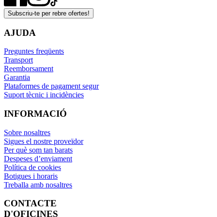
Subscriu-te per rebre ofertes!
AJUDA
Preguntes freqüents
Transport
Reemborsament
Garantia
Plataformes de pagament segur
Suport tècnic i incidències
INFORMACIÓ
Sobre nosaltres
Sigues el nostre proveïdor
Per què som tan barats
Despeses d’enviament
Política de cookies
Botigues i horaris
Treballa amb nosaltres
CONTACTE
D'OFICINES