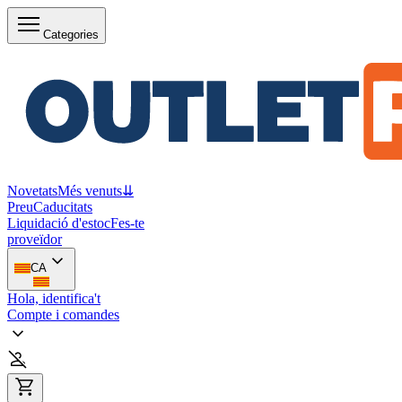
Categories
Novetats
Més venuts
⇊
Preu
Caducitats
Liquidació d'estoc
Fes-te
proveïdor
CA
Hola, identifica't
Compte i comandes