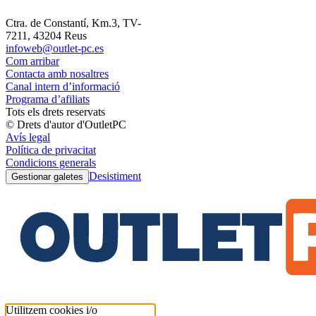
Ctra. de Constantí, Km.3, TV-
7211, 43204 Reus
infoweb@outlet-pc.es
Com arribar
Contacta amb nosaltres
Canal intern d’informació
Programa d’afiliats
Tots els drets reservats
© Drets d'autor d'OutletPC
Avís legal
Política de privacitat
Condicions generals
Desistiment
Gestionar galetes
Utilitzem cookies i/o