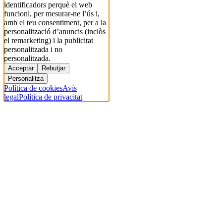
identificadors perquè el web
funcioni, per mesurar-ne l’ús i,
amb el teu consentiment, per a la
personalització d’anuncis (inclòs
el remarketing) i la publicitat
personalitzada i no
personalitzada.
Acceptar
Rebutjar
Personalitza
Política de cookies
Avís
legal
Política de privacitat