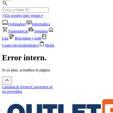
⭐Els nostres més venuts⭐
Ordinadors
Informàtica
Supermercat
Joguines
Llar
Bricolatge i jardí
Grans electrodomèstics
Moda
Error intern.
Si us plau, actualitza la pàgina
Liquidació d'estoc
Converteix-te
en proveïdor