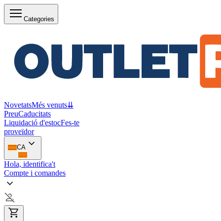
Categories
Novetats
Més venuts
⇊
Preu
Caducitats
Liquidació d'estoc
Fes-te
proveïdor
CA
Hola, identifica't
Compte i comandes