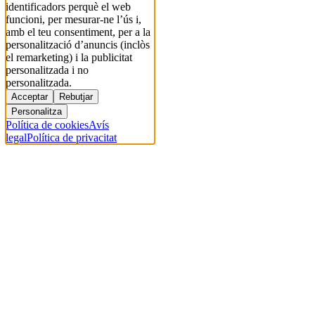
identificadors perquè el web
funcioni, per mesurar-ne l’ús i,
amb el teu consentiment, per a la
personalització d’anuncis (inclòs
el remarketing) i la publicitat
personalitzada i no
personalitzada.
Acceptar
Rebutjar
Personalitza
Política de cookies
Avís
legal
Política de privacitat