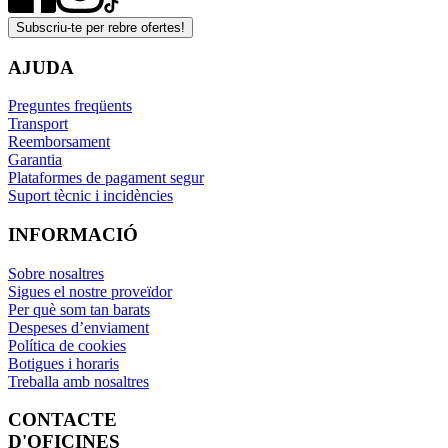
Subscriu-te per rebre ofertes!
AJUDA
Preguntes freqüents
Transport
Reemborsament
Garantia
Plataformes de pagament segur
Suport tècnic i incidències
INFORMACIÓ
Sobre nosaltres
Sigues el nostre proveïdor
Per què som tan barats
Despeses d’enviament
Política de cookies
Botigues i horaris
Treballa amb nosaltres
CONTACTE
D'OFICINES