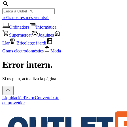
⭐Els nostres més venuts⭐
Ordinadors
Informàtica
Supermercat
Joguines
Llar
Bricolatge i jardí
Grans electrodomèstics
Moda
Error intern.
Si us plau, actualitza la pàgina
Liquidació d'estoc
Converteix-te
en proveïdor