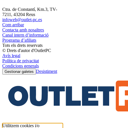
Ctra. de Constantí, Km.3, TV-
7211, 43204 Reus
infoweb@outlet-pc.es
Com arribar
Contacta amb nosaltres
Canal intern d’informació
Programa d’afiliats
Tots els drets reservats
© Drets d'autor d'OutletPC
Avís legal
Política de privacitat
Condicions generals
Desistiment
Gestionar galetes
Utilitzem cookies i/o