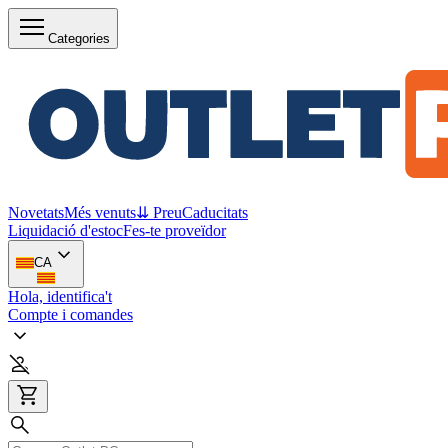
Categories
Novetats
Més venuts
⇊ Preu
Caducitats
Liquidació d'estoc
Fes-te proveïdor
CA
Hola, identifica't
Compte i comandes