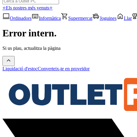
⭐Els nostres més venuts⭐
Ordinadors
Informàtica
Supermercat
Joguines
Llar
Error intern.
Si us plau, actualitza la pàgina
Liquidació d'estoc
Converteix-te en proveïdor