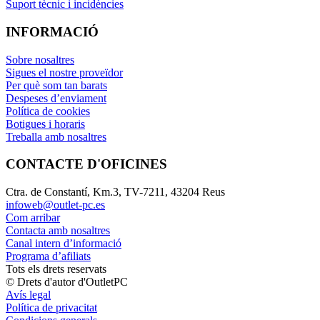
Suport tècnic i incidències
INFORMACIÓ
Sobre nosaltres
Sigues el nostre proveïdor
Per què som tan barats
Despeses d’enviament
Política de cookies
Botigues i horaris
Treballa amb nosaltres
CONTACTE D'OFICINES
Ctra. de Constantí, Km.3, TV-7211, 43204 Reus
infoweb@outlet-pc.es
Com arribar
Contacta amb nosaltres
Canal intern d’informació
Programa d’afiliats
Tots els drets reservats
© Drets d'autor d'OutletPC
Avís legal
Política de privacitat