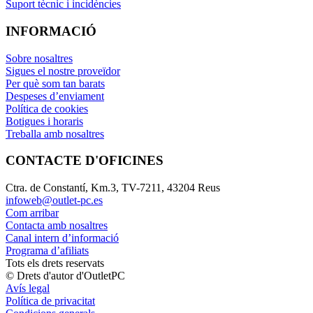
Suport tècnic i incidències
INFORMACIÓ
Sobre nosaltres
Sigues el nostre proveïdor
Per què som tan barats
Despeses d’enviament
Política de cookies
Botigues i horaris
Treballa amb nosaltres
CONTACTE D'OFICINES
Ctra. de Constantí, Km.3, TV-7211, 43204 Reus
infoweb@outlet-pc.es
Com arribar
Contacta amb nosaltres
Canal intern d’informació
Programa d’afiliats
Tots els drets reservats
© Drets d'autor d'OutletPC
Avís legal
Política de privacitat