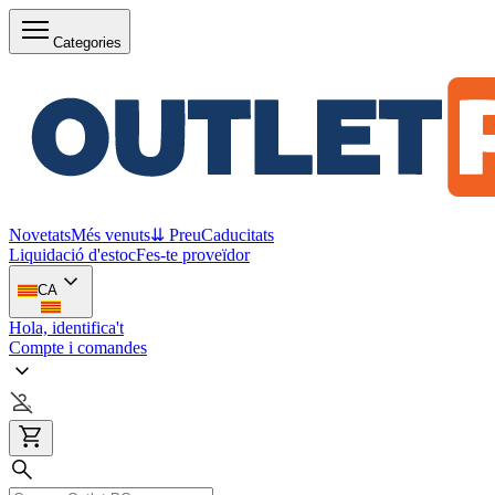
Categories
Novetats
Més venuts
⇊ Preu
Caducitats
Liquidació d'estoc
Fes-te proveïdor
CA
Hola, identifica't
Compte i comandes