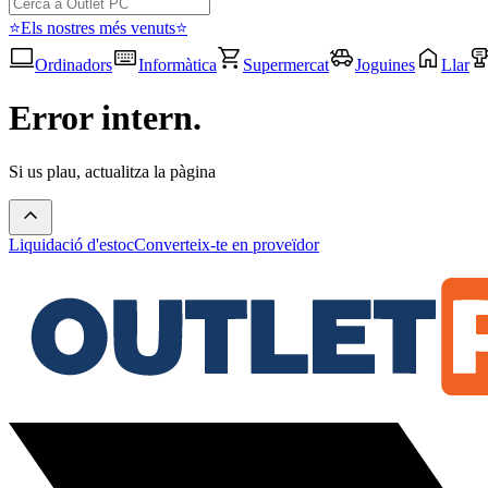
⭐Els nostres més venuts⭐
Ordinadors
Informàtica
Supermercat
Joguines
Llar
Error intern.
Si us plau, actualitza la pàgina
Liquidació d'estoc
Converteix-te en proveïdor