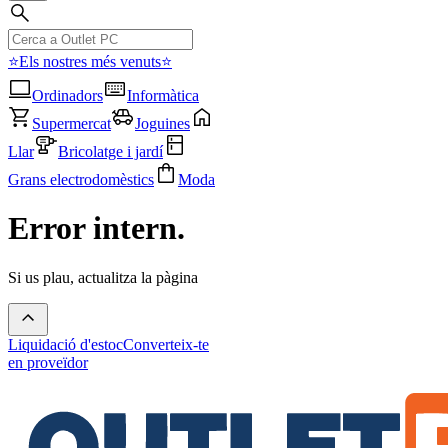
⭐Els nostres més venuts⭐
Ordinadors
Informàtica
Supermercat
Joguines
Llar
Bricolatge i jardí
Grans electrodomèstics
Moda
Error intern.
Si us plau, actualitza la pàgina
Liquidació d'estoc
Converteix-te
en proveïdor