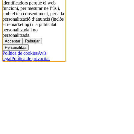
identificadors perquè el web
funcioni, per mesurar-ne l’ús i,
amb el teu consentiment, per a la
personalització d’anuncis (inclòs
el remarketing) i la publicitat
personalitzada i no
personalitzada.
Acceptar
Rebutjar
Personalitza
Política de cookies
Avís
legal
Política de privacitat