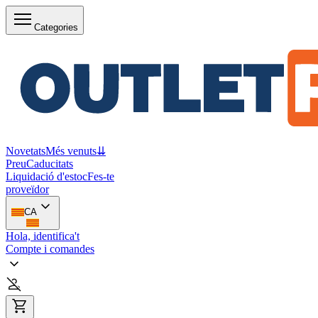
Categories
Novetats
Més venuts
⇊
Preu
Caducitats
Liquidació d'estoc
Fes-te
proveïdor
CA
Hola, identifica't
Compte i comandes