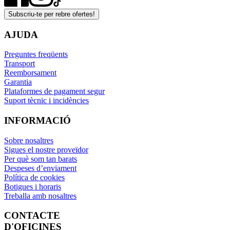
Subscriu-te per rebre ofertes!
AJUDA
Preguntes freqüents
Transport
Reemborsament
Garantia
Plataformes de pagament segur
Suport tècnic i incidències
INFORMACIÓ
Sobre nosaltres
Sigues el nostre proveïdor
Per què som tan barats
Despeses d’enviament
Política de cookies
Botigues i horaris
Treballa amb nosaltres
CONTACTE
D'OFICINES