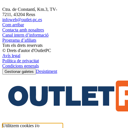
Ctra. de Constantí, Km.3, TV-
7211, 43204 Reus
infoweb@outlet-pc.es
Com arribar
Contacta amb nosaltres
Canal intern d’informació
Programa d’afiliats
Tots els drets reservats
© Drets d'autor d'OutletPC
Avís legal
Política de privacitat
Condicions generals
Desistiment
Gestionar galetes
Utilitzem cookies i/o