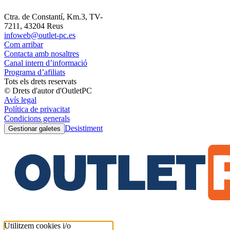
Ctra. de Constantí, Km.3, TV-
7211, 43204 Reus
infoweb@outlet-pc.es
Com arribar
Contacta amb nosaltres
Canal intern d’informació
Programa d’afiliats
Tots els drets reservats
© Drets d'autor d'OutletPC
Avís legal
Política de privacitat
Condicions generals
Desistiment
Gestionar galetes
Utilitzem cookies i/o