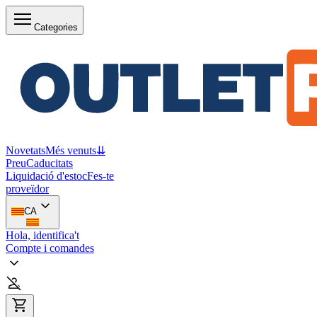
Categories
Novetats
Més venuts
⇊
Preu
Caducitats
Liquidació d'estoc
Fes-te
proveïdor
CA
Hola, identifica't
Compte i comandes