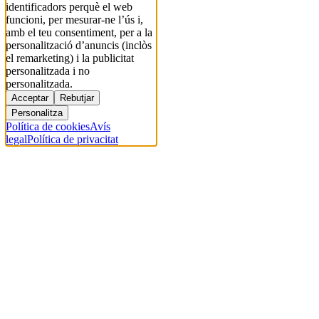
identificadors perquè el web
funcioni, per mesurar-ne l’ús i,
amb el teu consentiment, per a la
personalització d’anuncis (inclòs
el remarketing) i la publicitat
personalitzada i no
personalitzada.
Acceptar
Rebutjar
Personalitza
Política de cookies
Avís
legal
Política de privacitat