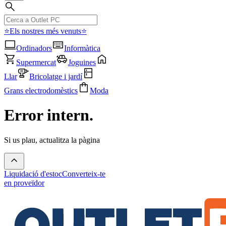
⭐Els nostres més venuts⭐
Ordinadors
Informàtica
Supermercat
Joguines
Llar
Bricolatge i jardí
Grans electrodomèstics
Moda
Error intern.
Si us plau, actualitza la pàgina
Liquidació d'estoc
Converteix-te
en proveïdor