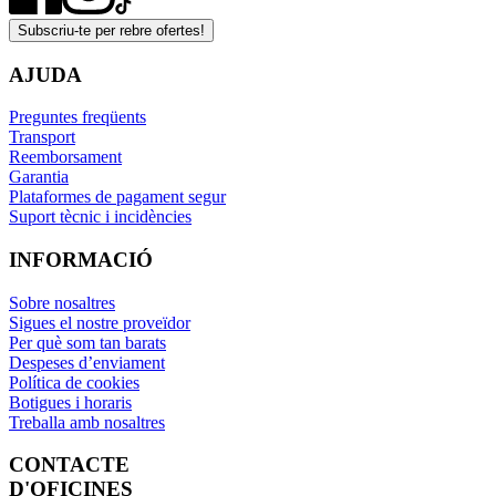
Subscriu-te per rebre ofertes!
AJUDA
Preguntes freqüents
Transport
Reemborsament
Garantia
Plataformes de pagament segur
Suport tècnic i incidències
INFORMACIÓ
Sobre nosaltres
Sigues el nostre proveïdor
Per què som tan barats
Despeses d’enviament
Política de cookies
Botigues i horaris
Treballa amb nosaltres
CONTACTE
D'OFICINES