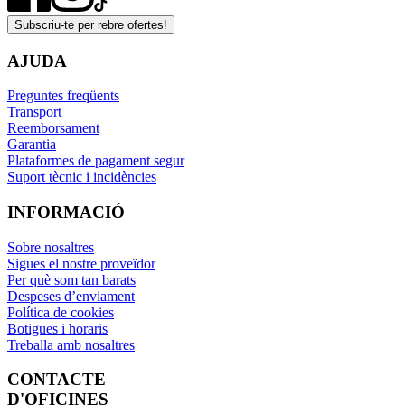
Subscriu-te per rebre ofertes!
AJUDA
Preguntes freqüents
Transport
Reemborsament
Garantia
Plataformes de pagament segur
Suport tècnic i incidències
INFORMACIÓ
Sobre nosaltres
Sigues el nostre proveïdor
Per què som tan barats
Despeses d’enviament
Política de cookies
Botigues i horaris
Treballa amb nosaltres
CONTACTE
D'OFICINES