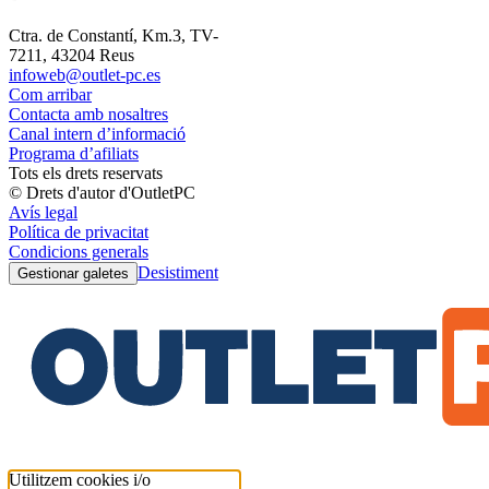
Ctra. de Constantí, Km.3, TV-
7211, 43204 Reus
infoweb@outlet-pc.es
Com arribar
Contacta amb nosaltres
Canal intern d’informació
Programa d’afiliats
Tots els drets reservats
© Drets d'autor d'OutletPC
Avís legal
Política de privacitat
Condicions generals
Desistiment
Gestionar galetes
Utilitzem cookies i/o