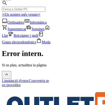
⭐Els nostres més venuts⭐
Ordinadors
Informàtica
Supermercat
Joguines
Llar
Bricolatge i jardí
Grans electrodomèstics
Moda
Error intern.
Si us plau, actualitza la pàgina
Liquidació d'estoc
Converteix-te
en proveïdor