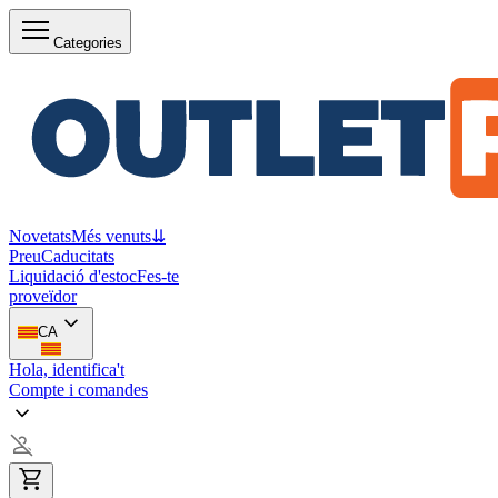
Categories
Novetats
Més venuts
⇊
Preu
Caducitats
Liquidació d'estoc
Fes-te
proveïdor
CA
Hola, identifica't
Compte i comandes