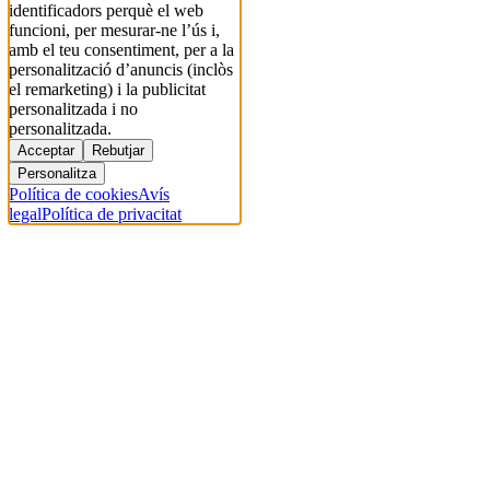
identificadors perquè el web
funcioni, per mesurar-ne l’ús i,
amb el teu consentiment, per a la
personalització d’anuncis (inclòs
el remarketing) i la publicitat
personalitzada i no
personalitzada.
Acceptar
Rebutjar
Personalitza
Política de cookies
Avís
legal
Política de privacitat