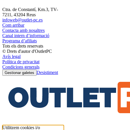
Ctra. de Constantí, Km.3, TV-
7211, 43204 Reus
infoweb@outlet-pc.es
Com arribar
Contacta amb nosaltres
Canal intern d’informació
Programa d’afiliats
Tots els drets reservats
© Drets d'autor d'OutletPC
Avís legal
Política de privacitat
Condicions generals
Desistiment
Gestionar galetes
Utilitzem cookies i/o