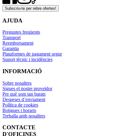
Subscriu-te per rebre ofertes!
AJUDA
Preguntes freqüents
Transport
Reemborsament
Garantia
Plataformes de pagament segur
Suport tècnic i incidències
INFORMACIÓ
Sobre nosaltres
Sigues el nostre proveïdor
Per què som tan barats
Despeses d’enviament
Política de cookies
Botigues i horaris
Treballa amb nosaltres
CONTACTE
D'OFICINES