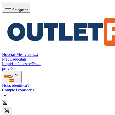
Categories
Novetats
Més venuts
⇊
Preu
Caducitats
Liquidació d'estoc
Fes-te
proveïdor
CA
Hola, identifica't
Compte i comandes