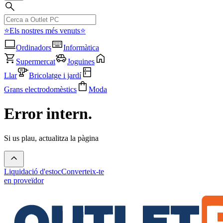
⭐Els nostres més venuts⭐
Ordinadors
Informàtica
Supermercat
Joguines
Llar
Bricolatge i jardí
Grans electrodomèstics
Moda
Error intern.
Si us plau, actualitza la pàgina
Liquidació d'estoc
Converteix-te
en proveïdor