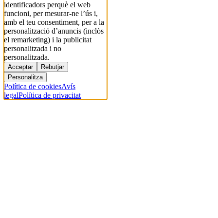
identificadors perquè el web
funcioni, per mesurar-ne l’ús i,
amb el teu consentiment, per a la
personalització d’anuncis (inclòs
el remarketing) i la publicitat
personalitzada i no
personalitzada.
Acceptar
Rebutjar
Personalitza
Política de cookies
Avís
legal
Política de privacitat