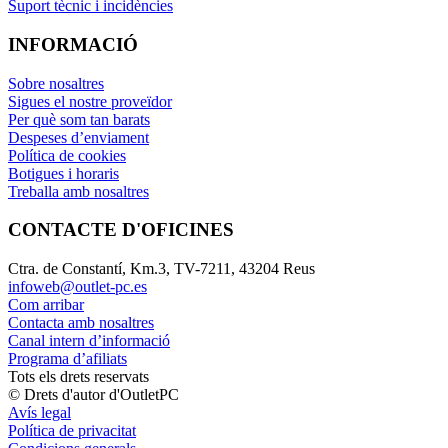
Suport tècnic i incidències
INFORMACIÓ
Sobre nosaltres
Sigues el nostre proveïdor
Per què som tan barats
Despeses d’enviament
Política de cookies
Botigues i horaris
Treballa amb nosaltres
CONTACTE D'OFICINES
Ctra. de Constantí, Km.3, TV-7211, 43204 Reus
infoweb@outlet-pc.es
Com arribar
Contacta amb nosaltres
Canal intern d’informació
Programa d’afiliats
Tots els drets reservats
© Drets d'autor d'OutletPC
Avís legal
Política de privacitat