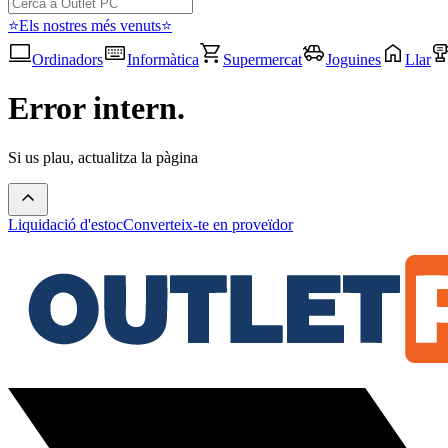
⭐Els nostres més venuts⭐
Ordinadors
Informàtica
Supermercat
Joguines
Llar
Error intern.
Si us plau, actualitza la pàgina
Liquidació d'estoc
Converteix-te en proveïdor