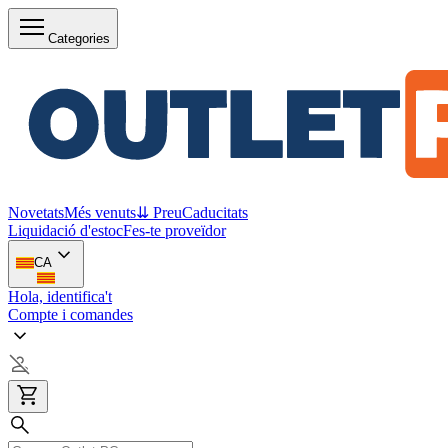
Categories
Novetats
Més venuts
⇊ Preu
Caducitats
Liquidació d'estoc
Fes-te proveïdor
CA
Hola, identifica't
Compte i comandes